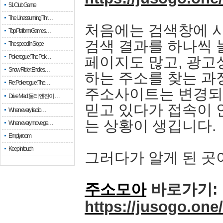
51 Club Game
The Unassuming Thr…
처음에는 검색창에 사
Top Platform Games…
검색 결과를 하나씩 
The speed in Slope
Pokerogue: The Pok…
페이지도 많고, 광고
Snow Rider: Endles…
하는 주소를 찾는 과
Re: Pokerogue: The…
주소사이트는 변경되는
Drive Mad: 물리 엔진이 …
믿고 있다가 접속이 
When every fractio…
는 상황이 생깁니다.
When every move ge…
Empty room
Keep in touch
그러다가 알게 된 곳
주소모아
바로가기:
https://jusogo.one/