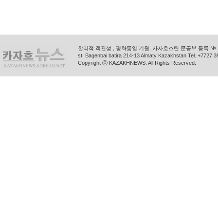
합리적 객관성 , 평화통일 기원, 카자흐스탄 문공부 등록 № 11
st. Bagenbai batira 214-13 Almaty Kazakhstan Tel. +772
Copyright ⓒ KAZAKHNEWS. All Rights Reserved.