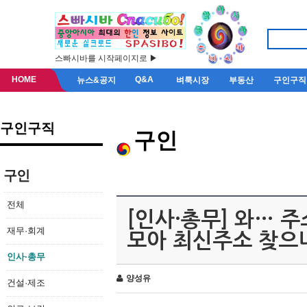
스빠시바를 시작페이지로 ▶
HOME
Q&A
뉴스&공지
벼룩시장
부동산
구인구직
구인구직
구인
구인
전체
[인사·총무] 와… 
재무·회계
모아 최신주소 찾으
인사·총무
양성유
건설·제조