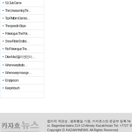
51 Club Game
The Unassuming Thr…
Top Platform Games…
The speed in Slope
Pokerogue: The Pok…
Snow Rider: Endles…
Re: Pokerogue: The…
Drive Mad: 물리 엔진이 …
When every fractio…
When every move ge…
Empty room
Keep in touch
합리적 객관성 , 평화통일 기원, 카자흐스탄 문공부 등록 № 11
st. Bagenbai batira 214-13 Almaty Kazakhstan Tel. +772
Copyright ⓒ KAZAKHNEWS. All Rights Reserved.