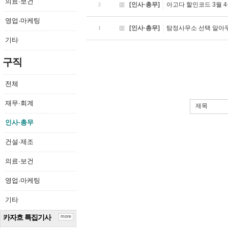
의료·보건
[인사·총무]
아고다 할인코드 3월 4
2
영업·마케팅
[인사·총무]
탐정사무소 선택 알아
1
기타
구직
전체
재무·회계
제목
인사·총무
건설·제조
의료·보건
영업·마케팅
기타
카자흐 특집기사
more