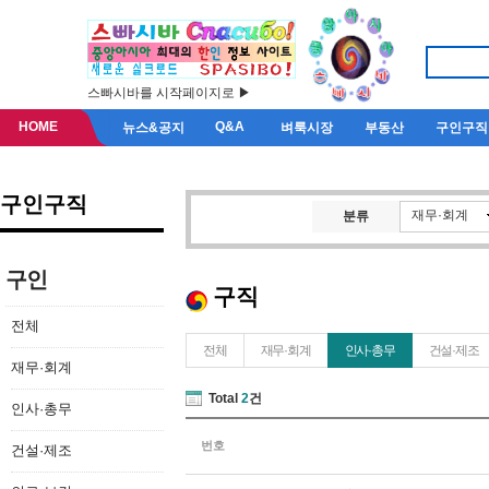
스빠시바를 시작페이지로 ▶
HOME
Q&A
뉴스&공지
벼룩시장
부동산
구인구직
구인구직
재무·회계
분류
구인
구직
전체
전체
재무·회계
인사·총무
건설·제조
재무·회계
Total
2
건
인사·총무
번호
건설·제조