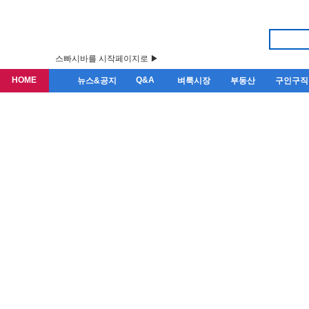
스빠시바를 시작페이지로 ▶
HOME
Q&A
뉴스&공지
벼룩시장
부동산
구인구직