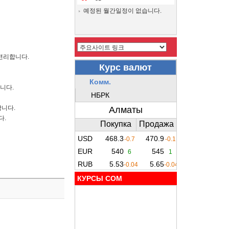
예정된 월간일정이 없습니다.
편리합니다.
니다.
니다.
다.
КУРСЫ COM