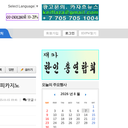
Select Language
▼
락처
회원가입
로그인
ID/PW찾기
오늘의 주요행사
루피카지노
2026 년 8 월
|
댓글
25-11-15 19:41
0
1
2
3
4
5
6
7
8
9
10
11
12
13
14
15
16
17
18
19
20
21
22
23
24
25
26
27
28
29
30
31