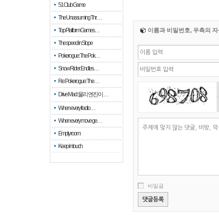
51 Club Game
The Unassuming Thr…
Top Platform Games…
이름과 비밀번호, 우측의 자
The speed in Slope
Pokerogue: The Pok…
Snow Rider: Endles…
Re: Pokerogue: The…
Drive Mad: 물리 엔진이 …
When every fractio…
When every move ge…
Empty room
Keep in touch
비밀글