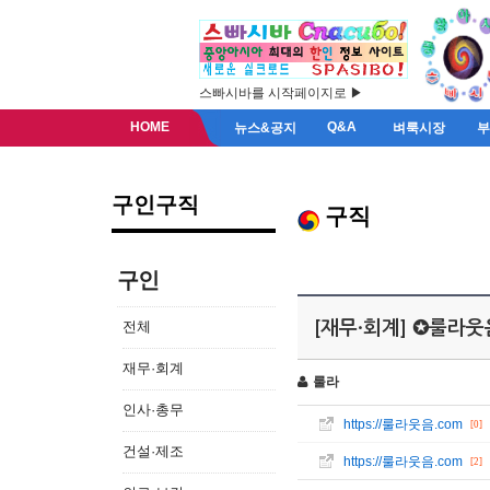
스빠시바를 시작페이지로 ▶
HOME
Q&A
뉴스&공지
벼룩시장
구인구직
구직
구인
전체
[재무·회계] ✪룰
재무·회계
룰라
인사·총무
https://룰라웃음.com
[0]
건설·제조
https://룰라웃음.com
[2]