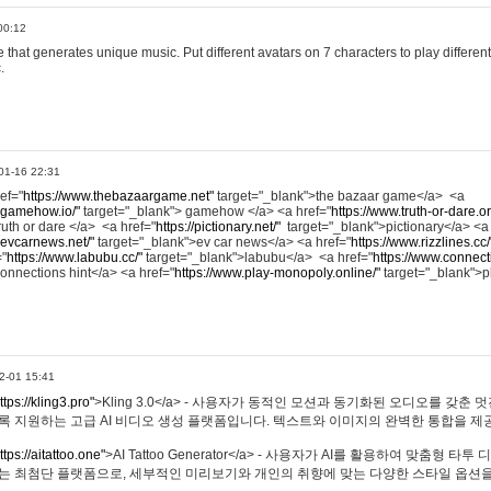
00:12
hat generates unique music. Put different avatars on 7 characters to play different
.
01-16 22:31
ref="
https://www.thebazaargame.net"
target="_blank">the bazaar game</a> <a
.gamehow.io/"
target="_blank"> gamehow </a> <a href="
https://www.truth-or-dare.o
ruth or dare </a> <a href="
https://pictionary.net/"
target="_blank">pictionary</a> <a
.evcarnews.net/"
target="_blank">ev car news</a> <a href="
https://www.rizzlines.cc/
="
https://www.labubu.cc/"
target="_blank">labubu</a> <a href="
https://www.connecti
onnections hint</a> <a href="
https://www.play-monopoly.online/"
target="_blank">
2-01 15:41
ttps://kling3.pro"
>Kling 3.0</a> - 사용자가 동적인 모션과 동기화된 오디오를 갖춘 
록 지원하는 고급 AI 비디오 생성 플랫폼입니다. 텍스트와 이미지의 완벽한 통합을 제공
ttps://aitattoo.one"
>AI Tattoo Generator</a> - 사용자가 AI를 활용하여 맞춤형 
있는 최첨단 플랫폼으로, 세부적인 미리보기와 개인의 취향에 맞는 다양한 스타일 옵션