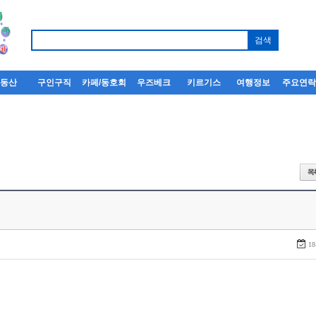
부동산
구인구직
카페/동호회
우즈베크
키르기스
여행정보
주요연
18