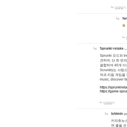
답글달기
he
Sprunki retake 
Sprunki 모드와
견하며, 단 한 번의
결합하여 40개 이
Scrunkly는 
작과 리듬 게임을 좋아하
music, discover fa
https://sprunkiret
https://game-spru
답글달기
lshimin
26
카자흐뉴스
면 좋을 것