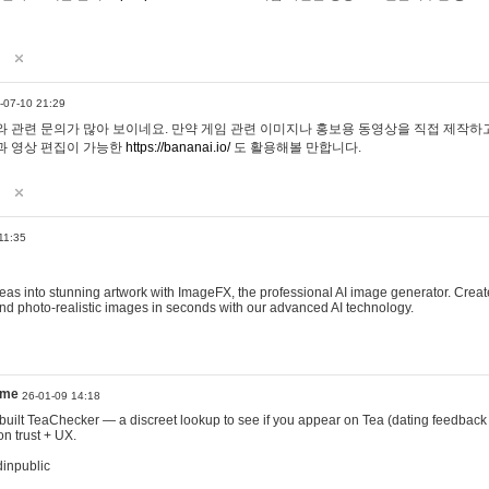
-07-10 21:29
 관련 문의가 많아 보이네요. 만약 게임 관련 이미지나 홍보용 동영상을 직접 제작하고 
과 영상 편집이 가능한
https://bananai.io/
도 활용해볼 만합니다.
11:35
eas into stunning artwork with ImageFX, the professional AI image generator. Create
, and photo-realistic images in seconds with our advanced AI technology.
ame
26-01-09 14:18
 I built TeaChecker — a discreet lookup to see if you appear on Tea (dating feedback
n trust + UX.
dinpublic