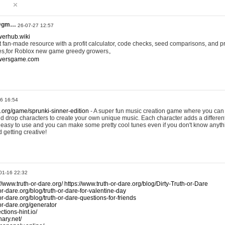
@gm…
26-07-27 12:57
werhub.wiki
 fan-made resource with a profit calculator, code checks, seed comparisons, and pr
es,for Roblox new game greedy growers。
owersgame.com
26 16:54
x.org/game/sprunki-sinner-edition
- A super fun music creation game where you can 
d drop characters to create your own unique music. Each character adds a differen
lly easy to use and you can make some pretty cool tunes even if you don't know anyt
d getting creative!
01-16 22:32
://www.truth-or-dare.org/
https://www.truth-or-dare.org/blog/Dirty-Truth-or-Dare
or-dare.org/blog/truth-or-dare-for-valentine-day
or-dare.org/blog/truth-or-dare-questions-for-friends
-or-dare.org/generator
tions-hint.io/
nary.net/