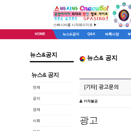
스빠시바를 시작페이지로 ▶
HOME
Q&A
뉴스&공지
벼룩시장
뉴스&공지
뉴스& 공지
뉴스& 공지
[기타] 광고문의
전체
공지
카작불곰
경제
광고
사회