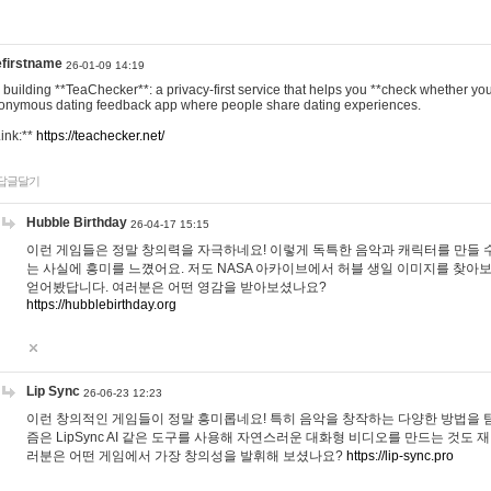
efirstname
26-01-09 14:19
m building **TeaChecker**: a privacy-first service that helps you **check whether y
onymous dating feedback app where people share dating experiences.
Link:**
https://teachecker.net/
답글달기
Hubble Birthday
26-04-17 15:15
이런 게임들은 정말 창의력을 자극하네요! 이렇게 독특한 음악과 캐릭터를 만들 
는 사실에 흥미를 느꼈어요. 저도 NASA 아카이브에서 허블 생일 이미지를 찾아
얻어봤답니다. 여러분은 어떤 영감을 받아보셨나요?
https://hubblebirthday.org
Lip Sync
26-06-23 12:23
이런 창의적인 게임들이 정말 흥미롭네요! 특히 음악을 창작하는 다양한 방법을 탐
즘은 LipSync AI 같은 도구를 사용해 자연스러운 대화형 비디오를 만드는 것도 
러분은 어떤 게임에서 가장 창의성을 발휘해 보셨나요?
https://lip-sync.pro