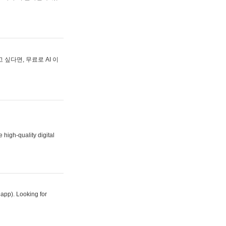
싶다면, 무료로 AI 이
 high-quality digital
 app). Looking for