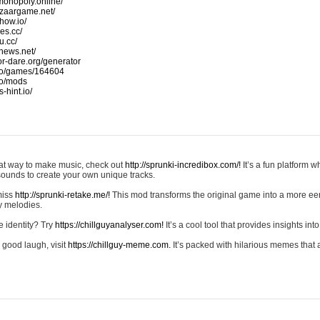
monopoly.online/
azaargame.net/
how.io/
nes.cc/
u.cc/
news.net/
-or-dare.org/generator
io/games/164604
io/mods
-hint.io/
reat way to make music, check out
http://sprunki-incredibox.com/!
It’s a fun platform 
sounds to create your own unique tracks.
 miss
http://sprunki-retake.me/!
This mod transforms the original game into a more ee
ky melodies.
e identity? Try
https://chillguyanalyser.com!
It’s a cool tool that provides insights into 
 good laugh, visit
https://chillguy-meme.com.
It’s packed with hilarious memes that 