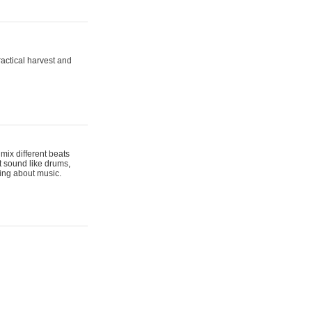
actical harvest and
mix different beats
t sound like drums,
hing about music.