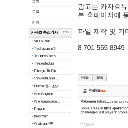
문화
광고는 카자흐뉴
교육
본 홈페이지에 
기타
파일 제작 및 기
카자흐 특집기사
more
51 Club Game
8 701 555 8949
The Unassuming Thr…
Top Platform Games…
The speed in Slope
Pokerogue: The Pok…
Snow Rider: Endles…
Drive Mad: 물리 엔진이 …
댓글목록
946
When every fractio…
When every move ge…
Pokemon Infinit…
24-08-14 17:
Some areas in
https://pokemoni
Empty room
challenges test players' proble
Keep in touch
What is sprunki? F…
답글달기