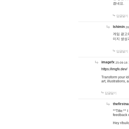
겠네요.
답글달기
lshimin
26
게임 광고와
미지 생성
답글달기
imagefx
25-09-16 
https://imgfx.dev/
Transform your id
art, illustrations
답글달기
thefirstn
**Title:**
feedback o
Hey r/buil