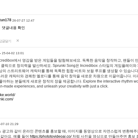
tun178
26-07-27 12:47
댓글내용 확인
답글달기
…
25-04-02 13:01
 Incredibox에서 영감을 받은 게임들을 탐험해보세요. 독특한 음악을 창작하고, 팬들이
 클릭으로 창의력을 발산하세요. Sprunki Song은 Incredibox 스타일의 게임플레이와 
상의 스트리트웨어 캐릭터를 통해 독특한 힙합 비트와 보컬 루프를 생성할 수 있습니다. 또한
사랑스러운 캐릭터와 경쾌한 멜로디를 통해 음악 창작을 새로운 차원으로 이끌어줍니다. 이
는 분들에게 새로운 창작의 장을 제공합니다. Explore the interactive rhythm world 
n-made experiences, and unleash your creativity with just a click.
ake.world/
nki.com/
-07-10 21:29
 광고와 같이 온라인 콘텐츠를 홍보할 때, 이미지를 동영상으로 자연스럽게 변환해주는
 같아요. 예를 들어
https://phototovideoai.co/
처럼 사진을 영상으로 만들어주면 홍보 효