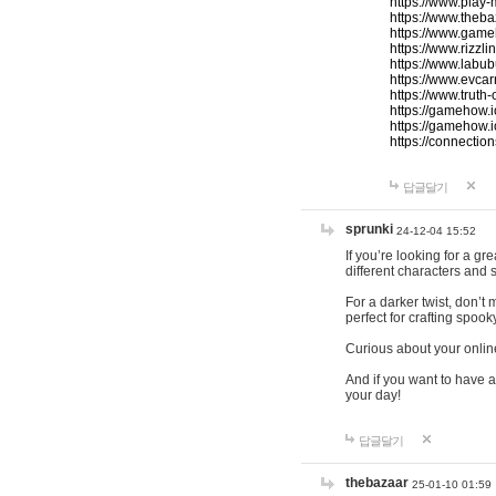
https://www.play-
https://www.theb
https://www.game
https://www.rizzli
https://www.labub
https://www.evcar
https://www.truth
https://gamehow.
https://gamehow.
https://connections
답글달기
sprunki
24-12-04 15:52
If you’re looking for a g
different characters and 
For a darker twist, don’t
perfect for crafting spoo
Curious about your onlin
And if you want to have a
your day!
답글달기
thebazaar
25-01-10 01:59