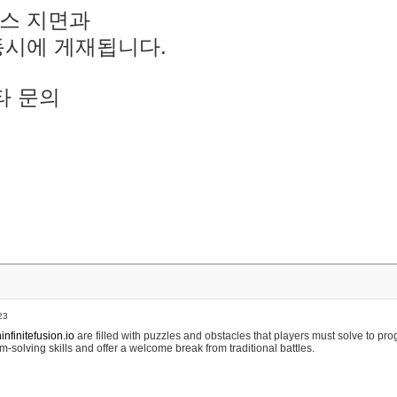
스 지면과
동시에 게재됩니다.
타 문의
23
nfinitefusion.io
are filled with puzzles and obstacles that players must solve to pr
m-solving skills and offer a welcome break from traditional battles.