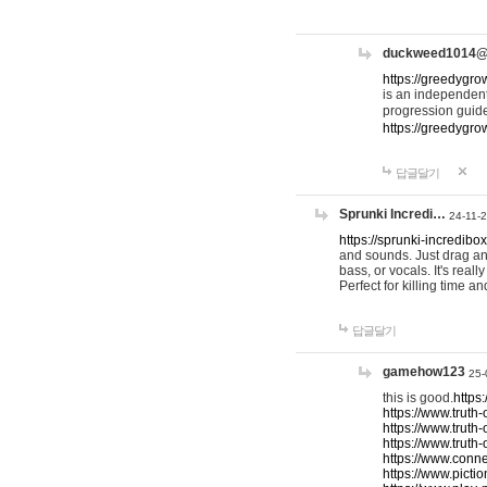
duckweed1014
https://greedygro
is an independent
progression guid
https://greedygr
답글달기
Sprunki Incredi…
24-11-
https://sprunki-incredibo
and sounds. Just drag an
bass, or vocals. It's rea
Perfect for killing time an
답글달기
gamehow123
25-
this is good.
https
https://www.truth-
https://www.truth-
https://www.truth
https://www.connec
https://www.pictio