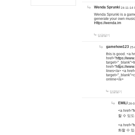
Wenda Sprunki
24-11-14 
Wenda Sprunki is a game t
generate your own music
Https://wenda.im
답글달기
gamehow123
25-
this is good. <a h
href="
https://www
target="_blank">t
href="
https://www
lines</a> <a href
target="_blank">c
online</a>
답글달기
EMILI
26-0
<a href="
h
할 수 있도
<a href="
h
화할 수 