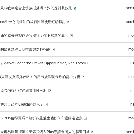
本果味吸棒適合上班族戒菸嗎？深入探討其效果
soot
 Vapes生命之樹煙油的成癮性與使用經驗探討
soot
煙油的成分與製作過程揭秘：你不知道的真相
mq
迎的鯊克煙油口味推薦與選擇指南
mq
 Market Scenario: Growth Opportunities, Regulatory I…
JO
h 卡夾與皮夾選擇攻略：信用卡族與現金族的需求分析
mq
h手提包的設計特色與實用性分析
ri
適合自己的Coach斜背包？
ri
S Plus值得買嗎？解析四重益生菌如何守護腸道健康
mq
大容易脹氣腹瀉？新表飛鳴S Plus守護台灣人的腸道日常
soot