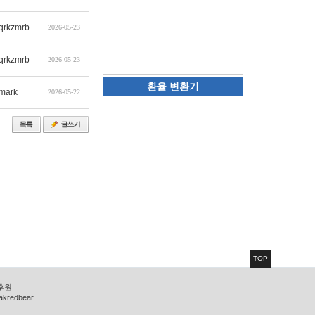
qrkzmrb
2026-05-23
qrkzmrb
2026-05-23
환율 변환기
mark
2026-05-22
TOP
 후원
zakredbear