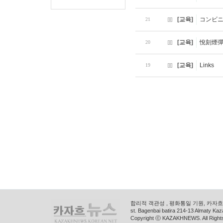
[교육]
コンビ
21
[교육]
悅刻煙
20
[교육]
Links
19
합리적 객관성 , 평화통일 기원, 카자흐스
st. Bagenbai batira 214-13 Almaty K
Copyright ⓒ KAZAKHNEWS. All Right