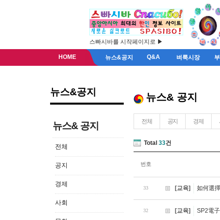
스빠시바를 시작페이지로 ▶
HOME
Q&A
뉴스&공지
벼룩시장
뉴스&공지
뉴스& 공지
전체
공지
경제
뉴스& 공지
Total
33
건
전체
번호
공지
경제
[교육]
如何選
33
사회
[교육]
SP2電
32