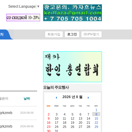
Select Language
▼
락처
회원가입
로그인
ID/PW찾기
오늘의 주요행사
2026 년 8 월
글쓴이
날짜
1
qrkzmrb
2026-08-06
2
3
4
5
6
7
8
9
10
11
12
13
14
15
16
17
18
19
20
21
22
qrkzmrb
2026-08-06
23
24
25
26
27
28
29
30
31