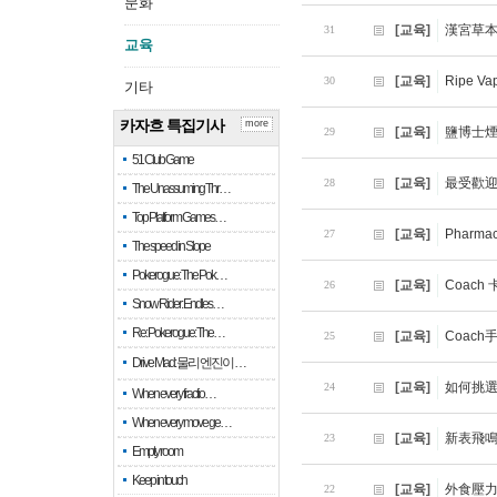
문화
[교육]
漢宮草
31
교육
[교육]
Ripe
30
기타
카자흐 특집기사
more
[교육]
鹽博士
29
51 Club Game
[교육]
最受歡
28
The Unassuming Thr…
Top Platform Games…
[교육]
Pharmacy
27
The speed in Slope
Pokerogue: The Pok…
[교육]
Coac
26
Snow Rider: Endles…
Re: Pokerogue: The…
[교육]
Coac
25
Drive Mad: 물리 엔진이 …
[교육]
如何挑選
24
When every fractio…
When every move ge…
[교육]
新表飛鳴
23
Empty room
Keep in touch
[교육]
外食壓力
22