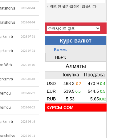
예정된 월간일정이 없습니다.
hatshdlvs
2026-08-04
hatshdlvs
2026-08-04
qrkzmrb
2026-07-31
qrkzmrb
2026-07-31
hn Wick
2026-07-09
qrkzmrb
2026-07-01
stemqu
2026-06-29
КУРСЫ COM
stemqu
2026-06-29
qrkzmrb
2026-06-16
hatshdlvs
2026-06-11