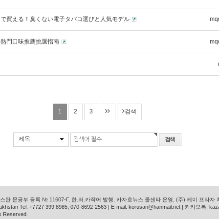
ニで買える！臭くない電子タバコ選びと人気モデル
mq
彈熱門口味推薦挑選指南
mq
1
2
3
검색
제목
탄 문공부 등록 № 11607-Г, 한.러.카작어 발행, 카자흐뉴스 콜센타 운영, (주) 케이 프라자
azakhstan Tel. +7727 399 8985, 070-8692-2563 | E-mail. korusan@hanmail.net | 카카오톡: ka
s Reserved.