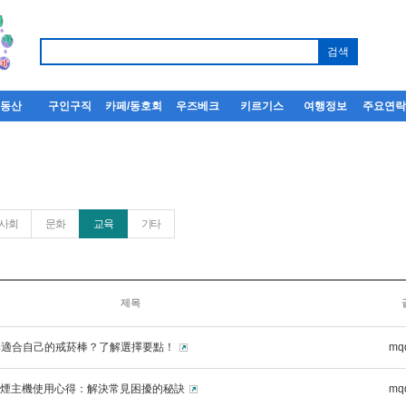
부동산
구인구직
카페/동호회
우즈베크
키르기스
여행정보
주요연
사회
문화
교육
기타
제목
擇適合自己的戒菸棒？了解選擇要點！
mq
子煙主機使用心得：解決常見困擾的秘訣
mq