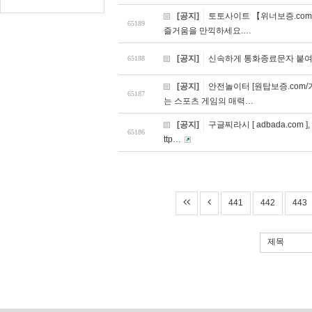
[공지]
토토사이트 【위너보증.com 
65189
즐거움을 만끽하세요.…
[공지]
신속하게 통화종료문자 붙여
65188
[공지]
안전놀이터 [원탑보증.com
65187
는 스포츠 게임의 매력…
[공지]
구글찌라시 [ adbada.com
65186
ttp…
441
442
443
제목