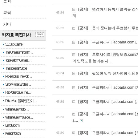
문화
[공지]
변경하지 등록시 클릭을 검색
교육
65198
개
기타
[공지]
음식 준다는데 무료봉사 무
65197
카자흐 특집기사
more
[공지]
구글찌라시 [ adbada.co
65196
51 Club Game
The Unassuming Thr…
[공지]
토토사이트 [원탑보증.com
65195
Top Platform Games…
의 만족도를 높이는 사…
The speed in Slope
[공지]
필요한 맞춰 전자명함 강남
65194
Pokerogue: The Pok…
Snow Rider: Endles…
[공지]
구글찌라시 [ adbada.com
65193
Re: Pokerogue: The…
Drive Mad: 물리 엔진이 …
[공지]
구글찌라시 [ adbada.com 
65192
When every fractio…
[공지]
구글찌라시 [ adbada.com ]
When every move ge…
65191
a…
Empty room
[공지]
구글찌라시 [ adbada.co
65190
Keep in touch