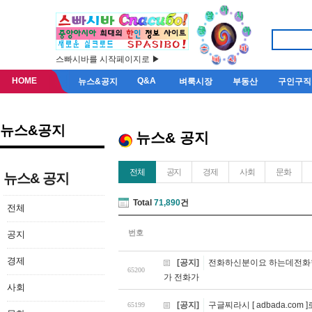
스빠시바를 시작페이지로 ▶
HOME
Q&A
뉴스&공지
벼룩시장
부동산
구인구직
뉴스&공지
뉴스& 공지
전체
공지
경제
사회
문화
뉴스& 공지
Total
71,890
건
전체
번호
공지
경제
[공지]
전화하신분이요 하는데전화
65200
가 전화가
사회
[공지]
구글찌라시 [ adbada.co
65199