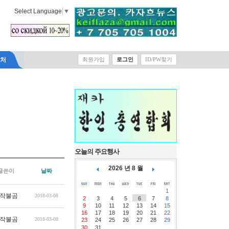
Select Language
▼
락처
회원가입
로그인
ID/PW찾기
오늘의 주요행사
2026 년 8 월
글쓴이
날짜
1
작불곰
2018-03-08
2
3
4
5
6
7
8
9
10
11
12
13
14
15
16
17
18
19
20
21
22
작불곰
2018-03-08
23
24
25
26
27
28
29
30
31