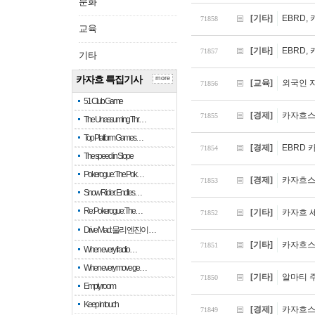
문화
[기타]
EBRD,
71858
교육
[기타]
EBRD,
71857
기타
카자흐 특집기사
more
[교육]
외국인 
71856
51 Club Game
[경제]
카자흐스
71855
The Unassuming Thr…
Top Platform Games…
[경제]
EBRD
71854
The speed in Slope
Pokerogue: The Pok…
[경제]
카자흐스
71853
Snow Rider: Endles…
Re: Pokerogue: The…
[기타]
카자흐 
71852
Drive Mad: 물리 엔진이 …
[기타]
카자흐스
71851
When every fractio…
When every move ge…
[기타]
알마티 주
71850
Empty room
Keep in touch
[경제]
카자흐스탄
71849