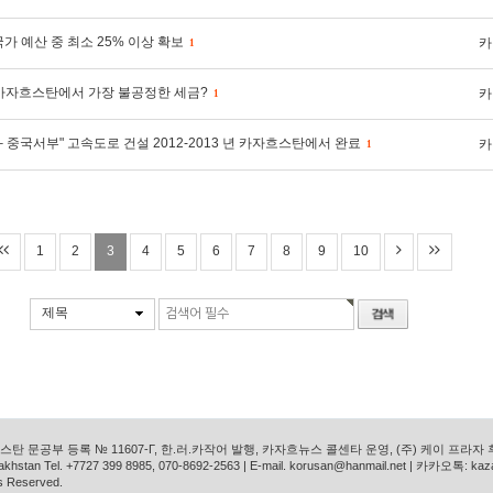
가 예산 중 최소 25% 이상 확보
카
1
카자흐스탄에서 가장 불공정한 세금?
카
1
– 중국서부" 고속도로 건설 2012-2013 년 카자흐스탄에서 완료
카
1
1
2
3
4
5
6
7
8
9
10
제목
탄 문공부 등록 № 11607-Г, 한.러.카작어 발행, 카자흐뉴스 콜센타 운영, (주) 케이 프라자
azakhstan Tel. +7727 399 8985, 070-8692-2563 | E-mail. korusan@hanmail.net | 카카오톡: ka
s Reserved.