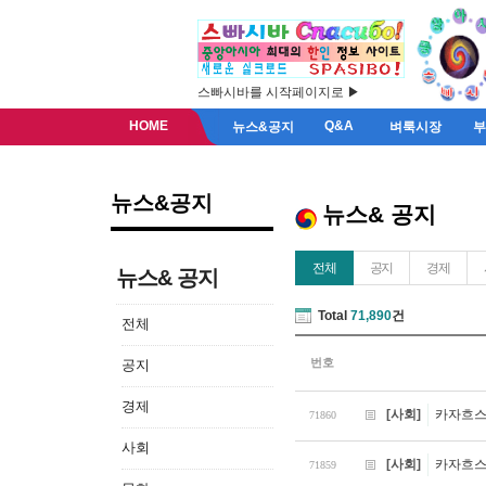
스빠시바를 시작페이지로 ▶
HOME
Q&A
뉴스&공지
벼룩시장
뉴스&공지
뉴스& 공지
전체
공지
경제
뉴스& 공지
Total
71,890
건
전체
번호
공지
경제
[사회]
카자흐스
71860
사회
[사회]
카자흐스
71859