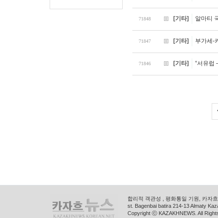
[기타]
알마티 국
71848
[기타]
부가세-
71847
[기타]
“서유럽 
71846
합리적 객관성 , 평화통일 기원, 카자흐스
st. Bagenbai batira 214-13 Almaty K
Copyright ⓒ KAZAKHNEWS. All Right