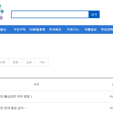
부동산
구인구직
카페/동호회
우즈베크
키르기스
여행정보
주요연
사회
문화
교육
기타
제목
탄 불심검문 대처 방법
카
8
탄 전세 항공 금지
카
7