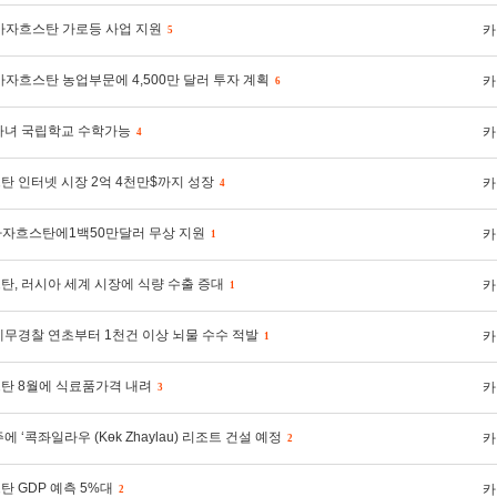
 카자흐스탄 가로등 사업 지원
카
5
 카자흐스탄 농업부문에 4,500만 달러 투자 계획
카
6
자녀 국립학교 수학가능
카
4
탄 인터넷 시장 2억 4천만$까지 성장
카
4
 카자흐스탄에1백50만달러 무상 지원
카
1
탄, 러시아 세계 시장에 식량 수출 증대
카
1
세무경찰 연초부터 1천건 이상 뇌물 수수 적발
카
1
탄 8월에 식료품가격 내려
카
3
에 ‘콕좌일라우 (Kөk Zhaylau) 리조트 건설 예정
카
2
 GDP 예측 5%대
카
2