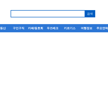
부동산
구인구직
카페/동호회
우즈베크
키르기스
여행정보
주요연