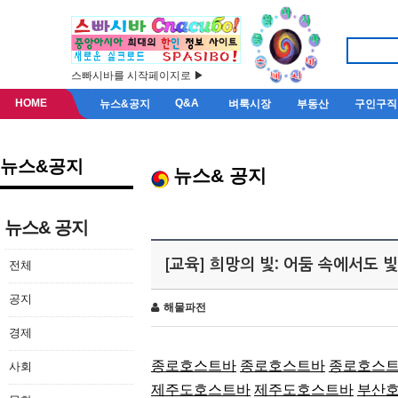
스빠시바를 시작페이지로 ▶
HOME
Q&A
뉴스&공지
벼룩시장
부동산
구인구직
뉴스&공지
뉴스& 공지
뉴스& 공지
[교육] 희망의 빛: 어둠 속에서도 
전체
공지
해물파전
경제
종로호스트바
종로호스트바
종로호스
사회
제주도호스트바
제주도호스트바
부산