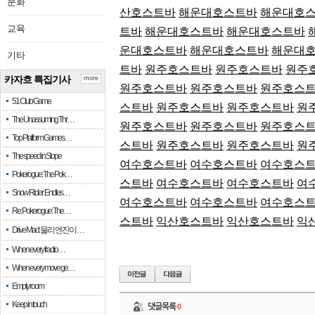
문화
산호스트바
해운대호스트바
해운대호
교육
트바
해운대호스트바
해운대호스트바
운대호스트바
해운대호스트바
해운대
기타
트바
원주호스트바
원주호스트바
원주
카자흐 특집기사
more
원주호스트바
원주호스트바
원주호스
51 Club Game
스트바
원주호스트바
원주호스트바
원
The Unassuming Thr…
원주호스트바
원주호스트바
원주호스
Top Platform Games…
스트바
원주호스트바
원주호스트바
원
The speed in Slope
여수호스트바
여수호스트바
여수호스
Pokerogue: The Pok…
스트바
여수호스트바
여수호스트바
여
Snow Rider: Endles…
여수호스트바
여수호스트바
여수호스
Re: Pokerogue: The…
스트바
익산호스트바
익산호스트바
익
Drive Mad: 물리 엔진이 …
When every fractio…
When every move ge…
Empty room
Keep in touch
댓글목록
0