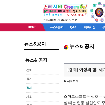
스빠시바를 시작페이지로 ▶
HOME
Q&A
뉴스&공지
벼룩시장
뉴스&공지
뉴스& 공지
뉴스& 공지
[경제] 여성의 힘: 
전체
공지
시로히게
경제
스마트소프트
은 상호는 
사회
실 때는 업종·설립연도·