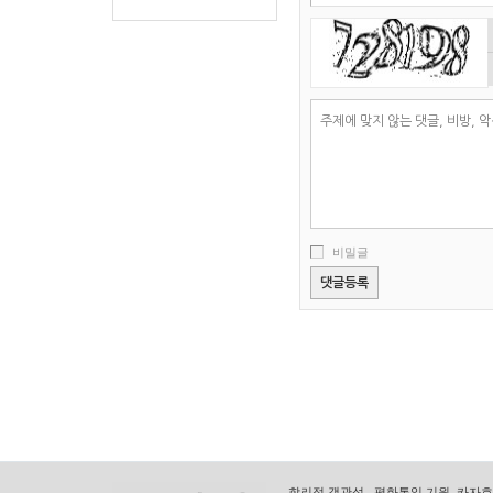
비밀글
합리적 객관성 , 평화통일 기원, 카자흐스