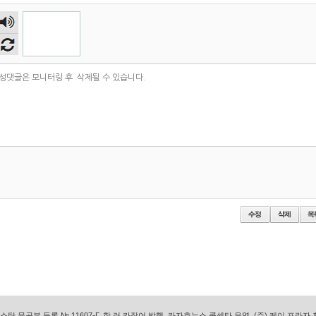
숫자
음성
듣기
탄 문공부 등록 № 11607-Г, 한.러.카작어 발행, 카자흐뉴스 콜센타 운영, (주) 케이 프라자