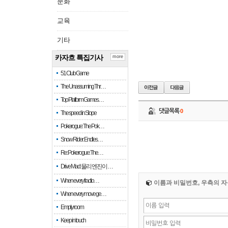
문화
교육
기타
카자흐 특집기사
more
51 Club Game
The Unassuming Thr…
Top Platform Games…
댓글목록
0
The speed in Slope
Pokerogue: The Pok…
Snow Rider: Endles…
Re: Pokerogue: The…
Drive Mad: 물리 엔진이 …
When every fractio…
이름과 비밀번호, 우측의 자
When every move ge…
Empty room
Keep in touch