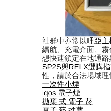
社群中亦常以
哩亞主
續航、充電介面、霧
想快速鎖定在地通路
SP2S與RELX選購
性，請於合法場域理
一次性小煙
iqos 電子煙​
拋棄 式 電子 菸​
電子 菸 推薦