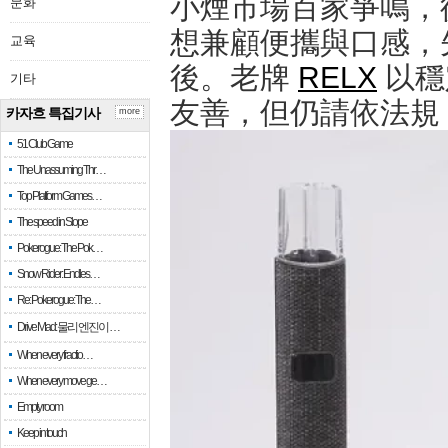
小煙市場百家爭鳴，
문화
想兼顧便攜與口感，
교육
後。老牌
RELX
以穩
기타
友善，但仍請依法規
카자흐 특집기사
more
51 Club Game
The Unassuming Thr…
Top Platform Games…
The speed in Slope
Pokerogue: The Pok…
Snow Rider: Endles…
Re: Pokerogue: The…
Drive Mad: 물리 엔진이 …
When every fractio…
When every move ge…
Empty room
Keep in touch