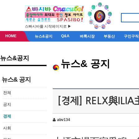
스빠시바를 시작페이지로 ▶
HOME
Q&A
뉴스&공지
벼룩시장
부동산
구인구직
뉴스&공지
뉴스& 공지
뉴스& 공지
전체
[경제] RELX與I
공지
경제
abv134
사회