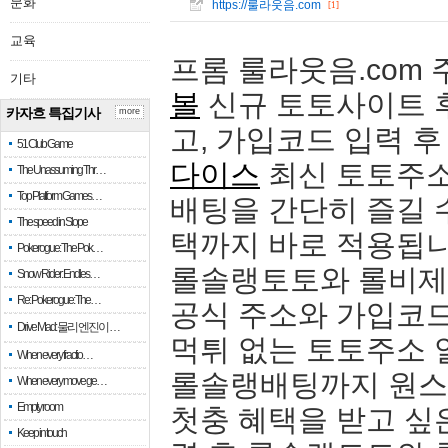
문화
https://룰라웃음.com
[1]
교육
프롬 룰라웃음.com 
기타
볼
신규 토토사이트 
카자흐 특집기사
more
고, 가입코드 입력 
51 Club Game
다이스
최신 토토주소
The Unassuming Thr…
Top Platform Games…
배팅을 간단히 즐길 
The speed in Slope
택까지 바로 적용됩니
Pokerogue: The Pok…
롤솔랭토토와 롤비
Snow Rider: Endles…
Re: Pokerogue: The…
공식 주소와 가입코드
Drive Mad: 물리 엔진이 …
먹튀 없는 토토주소
When every fractio…
롤솔랭배팅까지 원스
When every move ge…
Empty room
첫충 혜택을 받고 
Keep in touch