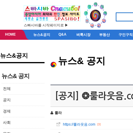
스빠시바를 시작페이지로 ▶
HOME
Q&A
뉴스&공지
벼룩시장
부동산
구인구직
뉴스&공지
뉴스& 공지
뉴스& 공지
전체
[공지] ❂룰라웃음
공지
경제
룰라
사회
https://룰라웃음.com
[3]