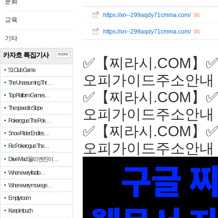
문화
https://xn--299aqdy71cmma.com/
[0]
교육
https://xn--299aqdy71cmma.com/
[0]
기타
카자흐 특집기사
more
✅【찌라시.COM】✅
51 Club Game
오피가이드주소안내 
The Unassuming Thr…
✅【찌라시.COM】✅
Top Platform Games…
The speed in Slope
오피가이드주소안내 
Pokerogue: The Pok…
✅【찌라시.COM】✅
Snow Rider: Endles…
오피가이드주소안내 
Re: Pokerogue: The…
Drive Mad: 물리 엔진이 …
When every fractio…
When every move ge…
Empty room
Keep in touch