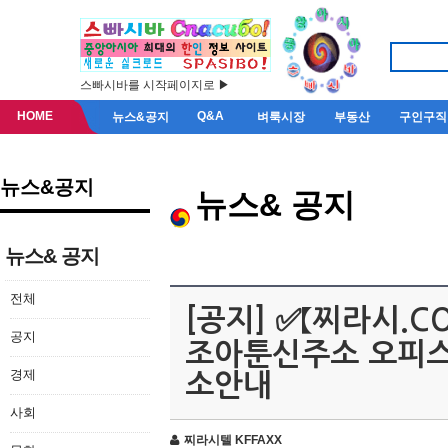
스빠시바를 시작페이지로 ▶
HOME
Q&A
뉴스&공지
벼룩시장
부동산
구인구직
뉴스&공지
뉴스& 공지
뉴스& 공지
전체
[공지] ✅【찌라시.
공지
조아툰신주소 오피
경제
소안내
사회
찌라시텔 KFFAXX