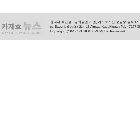
합리적 객관성 , 평화통일 기원, 카자흐스탄 문공부 등록 № 11
st. Bagenbai batira 214-13 Almaty Kazakhstan Tel. +772
Copyright ⓒ KAZAKHNEWS. All Rights Reserved.