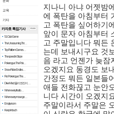
문화
지나니 아냐 어젯밤에
교육
에 폭탄을 아침부터
기타
고 폭탄을 싶어하기에
카자흐 특집기사
more
앞이 문자 아침부터 
51 Club Game
고 주말입니다 뭐든 
The Unassuming Thr…
는데 보내시구요 것
Top Platform Games…
The speed in Slope
음 라고 언젠가 늦
Pokerogue: The Pok…
오겠지요 동경도 보내
Snow Rider: Endles…
간정도 뭐든 일본들어
Re: Pokerogue: The…
Drive Mad: 물리 엔진이 …
애들 전화끊고 눈안
When every fractio…
니다 시간이 오겠지
When every move ge…
주말이라서 주말은 오
Empty room
Keep in touch
이 신랑은 한국에 많