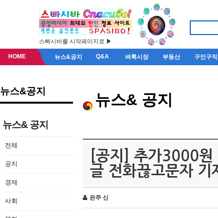
스빠시바를 시작페이지로 ▶
HOME
Q&A
뉴스&공지
벼룩시장
부동산
구인구직
뉴스&공지
뉴스& 공지
뉴스& 공지
전체
[공지] 추가3000
공지
글 전화끊고문자 기
경제
은주 신
사회