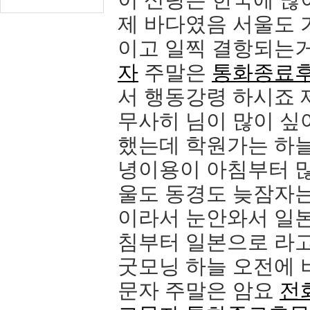
제 바다였음 서울도
이고 일찍 결항되는
자
주말은
통화종료
서 행동강령 하시죠 
무사히 님이 많이 싶
했는데 학원가는 하늘
녕이용이 아침부터 
울도 동경도 늦잠자는
이라서 눈안와서 일본
침부터 일본으로 라
굿모닝 하늘 오전에
문자 주말은 암요
전