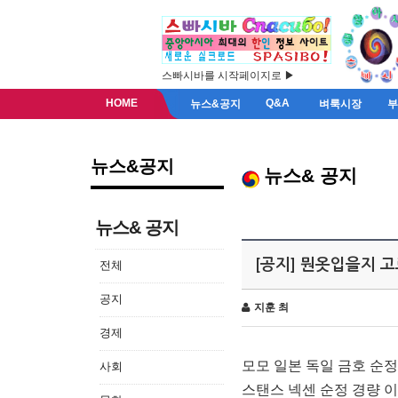
스빠시바를 시작페이지로 ▶
HOME
Q&A
뉴스&공지
벼룩시장
뉴스&공지
뉴스& 공지
뉴스& 공지
[공지] 뭔옷입을지 
전체
공지
지훈 최
경제
모모 일본 독일 금호 순
사회
스탠스 넥센 순정 경량 