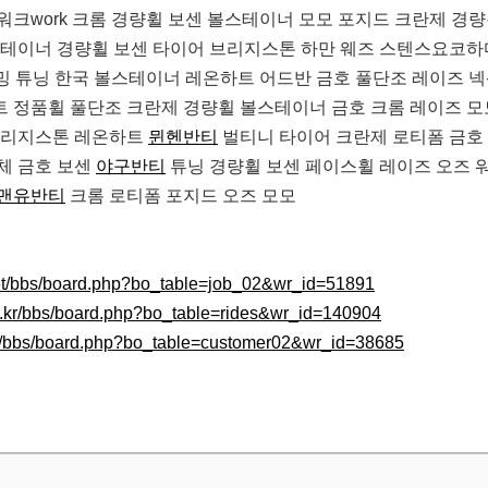
워크work 크롬 경량휠 보센 볼스테이너 모모 포지드 크란제 경
스테이너 경량휠 보센 타이어 브리지스톤 하만 웨즈 스텐스요코하
포밍 튜닝 한국 볼스테이너 레온하트 어드반 금호 풀단조 레이즈 
 정품휠 풀단조 크란제 경량휠 볼스테이너 금호 크롬 레이즈 모
 브리지스톤 레온하트
뮌헨반티
벌티니 타이어 크란제 로티폼 금호
체 금호 보센
야구반티
튜닝 경량휠 보센 페이스휠 레이즈 오즈 워
맨유반티
크롬 로티폼 포지드 오즈 모모
net/bbs/board.php?bo_table=job_02&wr_id=51891
w.kr/bbs/board.php?bo_table=rides&wr_id=140904
m/bbs/board.php?bo_table=customer02&wr_id=38685