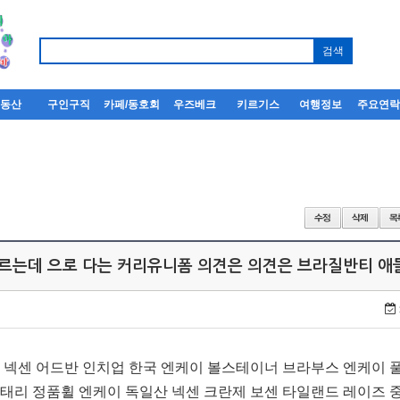
부동산
구인구직
카페/동호회
우즈베크
키르기스
여행정보
주요연
고르는데 으로 다는 커리유니폼 의견은 의견은 브라질반티 애
정 넥센 어드반 인치업 한국 엔케이 볼스테이너 브라부스 엔케이 
이태리 정품휠 엔케이 독일산 넥센 크란제 보센 타일랜드 레이즈