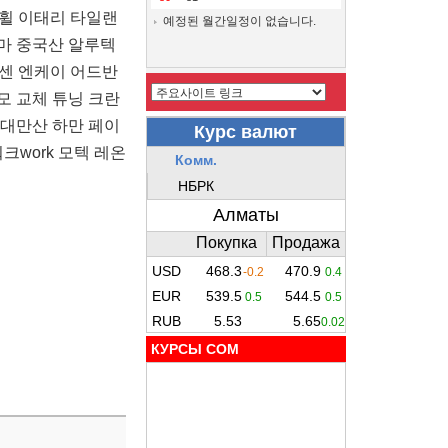
량휠 이태리 타일랜
예정된 월간일정이 없습니다.
마 중국산 알루텍
넥센 엔케이 어드반
모 교체 튜닝 크란
 대만산 하만 페이
크work 모텍 레온
КУРСЫ COM