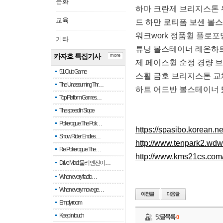
문화
하마 크란제 브리지스톤 
교육
드 하만 로티폼 보센 볼
워크work 정품휠 플로
기타
튜닝 볼스테이너 레온하트
카자흐 특집기사
more
제 페이스휠 순정 경량
51 Club Game
스휠 금호 브리지스톤 교
The Unassuming Thr…
하트 어드반 볼스테이너
Top Platform Games…
The speed in Slope
Pokerogue: The Pok…
https://spasibo.korean.
Snow Rider: Endles…
http://www.tenpark2.wd
Re: Pokerogue: The…
http://www.kms21cs.co
Drive Mad: 물리 엔진이 …
When every fractio…
When every move ge…
Empty room
Keep in touch
댓글목록
0