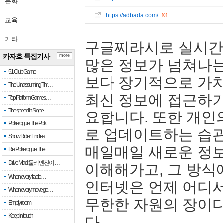
문화
https://adbada.com/
[0]
교육
기타
구글찌라시로 실시간
카자흐 특집기사
more
많은 정보가 넘쳐나는
51 Club Game
보다 장기적으로 가치
The Unassuming Thr…
최신 정보에 접근하기
Top Platform Games…
The speed in Slope
요합니다. 또한 개인
Pokerogue: The Pok…
로 업데이트하는 습관
Snow Rider: Endles…
매일매일 새로운 정보
Re: Pokerogue: The…
Drive Mad: 물리 엔진이 …
이해해가고, 그 방식
When every fractio…
인터넷은 언제 어디서
When every move ge…
무한한 자원의 장이다
Empty room
Keep in touch
다.