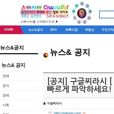
스빠시바를 시작페이지로 ▶
HOME
Q&A
뉴스&공지
벼룩시장
부동산
구인구직
뉴스&공지
뉴스& 공지
뉴스& 공지
전체
[공지] 구글찌라시 [
공지
빠르게 파악하세요!
경제
구글찌라시
사회
https://adbada.com/
[0]