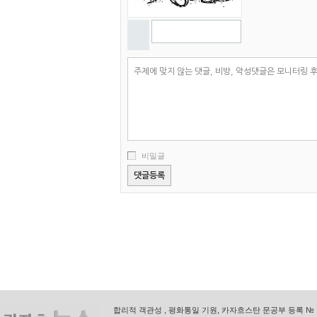
비밀글
합리적 객관성 , 평화통일 기원, 카자흐스탄 문공부 등록 № 11