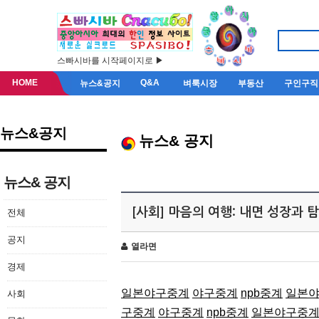
스빠시바를 시작페이지로 ▶
HOME
Q&A
뉴스&공지
벼룩시장
부동산
구인구직
뉴스&공지
뉴스& 공지
뉴스& 공지
[사회] 마음의 여행: 내면 성장과 
전체
공지
열라면
경제
일본야구중계
야구중계
npb중계
일본
사회
구중계
야구중계
npb중계
일본야구중