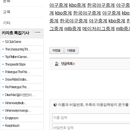
문화
야구중계
kbo중계
한국야구중계
야구중
교육
계
kbo중계
한국야구중계
야구중계
kb
중계
한국야구중계
야구중계
kbo중계
기타
그중계
mlb중계
메이저리그중계
mlb중
카자흐 특집기사
more
51 Club Game
The Unassuming Thr…
Top Platform Games…
댓글목록
0
The speed in Slope
Pokerogue: The Pok…
Snow Rider: Endles…
Re: Pokerogue: The…
Drive Mad: 물리 엔진이 …
When every fractio…
이름과 비밀번호, 우측의 자동입력방지 문구를 
When every move ge…
Empty room
Keep in touch