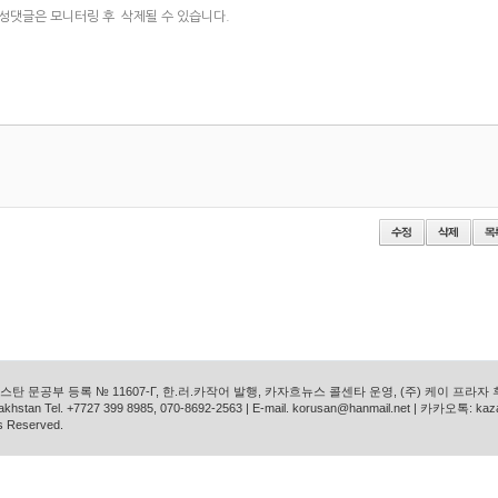
탄 문공부 등록 № 11607-Г, 한.러.카작어 발행, 카자흐뉴스 콜센타 운영, (주) 케이 프라자
azakhstan Tel. +7727 399 8985, 070-8692-2563 | E-mail. korusan@hanmail.net | 카카오톡: ka
s Reserved.