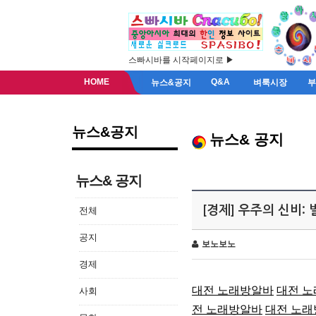
스빠시바를 시작페이지로 ▶
HOME
Q&A
뉴스&공지
벼룩시장
뉴스&공지
뉴스& 공지
뉴스& 공지
[경제] 우주의 신비:
전체
공지
보노보노
경제
대전 노래방알바
대전 
사회
전 노래방알바
대전 노