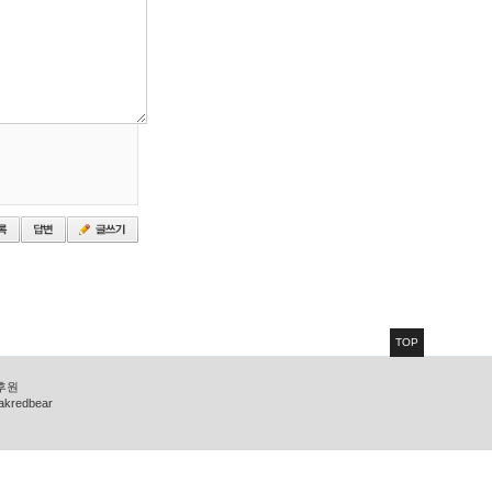
TOP
 후원
zakredbear