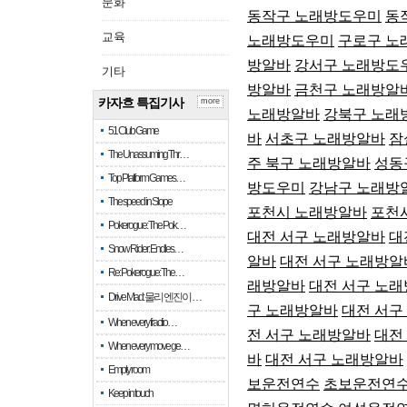
문화
동작구 노래방도우미
동
교육
노래방도우미
구로구 노
방알바
강서구 노래방도
기타
방알바
금천구 노래방알
카자흐 특집기사
more
노래방알바
강북구 노래
51 Club Game
바
서초구 노래방알바
잠
The Unassuming Thr…
주 북구 노래방알바
성동
Top Platform Games…
방도우미
강남구 노래방
The speed in Slope
포천시 노래방알바
포천
Pokerogue: The Pok…
대전 서구 노래방알바
대
Snow Rider: Endles…
알바
대전 서구 노래방알
Re: Pokerogue: The…
래방알바
대전 서구 노
Drive Mad: 물리 엔진이 …
구 노래방알바
대전 서구
When every fractio…
전 서구 노래방알바
대전
When every move ge…
바
대전 서구 노래방알바
Empty room
보운전연수
초보운전연
Keep in touch