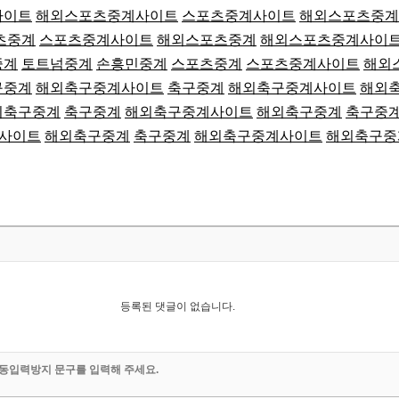
사이트
해외스포츠중계사이트
스포츠중계사이트
해외스포츠중계
츠중계
스포츠중계사이트
해외스포츠중계
해외스포츠중계사이
중계
토트넘중계
손흥민중계
스포츠중계
스포츠중계사이트
해외
구중계
해외축구중계사이트
축구중계
해외축구중계사이트
해외
외축구중계
축구중계
해외축구중계사이트
해외축구중계
축구중
사이트
해외축구중계
축구중계
해외축구중계사이트
해외축구중
등록된 댓글이 없습니다.
동입력방지 문구를 입력해 주세요.