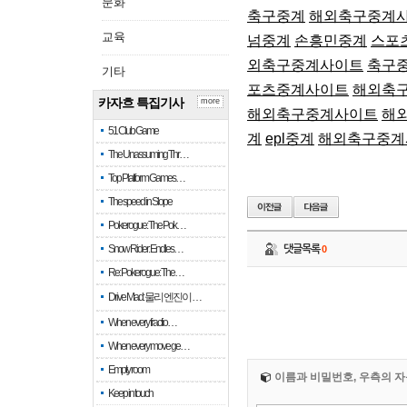
문화
축구중계
해외축구중계
교육
넘중계
손흥민중계
스포
외축구중계사이트
축구
기타
포츠중계사이트
해외축
카자흐 특집기사
more
해외축구중계사이트
해
51 Club Game
계
epl중계
해외축구중계
The Unassuming Thr…
Top Platform Games…
The speed in Slope
Pokerogue: The Pok…
Snow Rider: Endles…
댓글목록
0
Re: Pokerogue: The…
Drive Mad: 물리 엔진이 …
When every fractio…
When every move ge…
Empty room
이름과 비밀번호, 우측의 자
Keep in touch