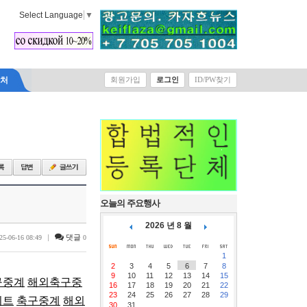
Select Language
▼
락처
회원가입
로그인
ID/PW찾기
오늘의 주요행사
2026 년 8 월
|
댓글
25-06-16 08:49
0
1
2
3
4
5
6
7
8
9
10
11
12
13
14
15
구중계
해외축구중
16
17
18
19
20
21
22
23
24
25
26
27
28
29
이트
축구중계
해외
30
31