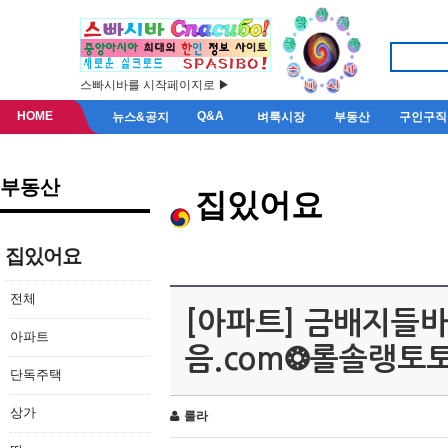
스빠시바를 시작페이지로 ▶
HOME
Q&A
뉴스&공지
벼룩시장
부동산
구인구직
부동산
집있어요
집있어요
전체
[아파트] 금배지
아파트
음.com❂롤솔랭토
단독주택
상가
룰라