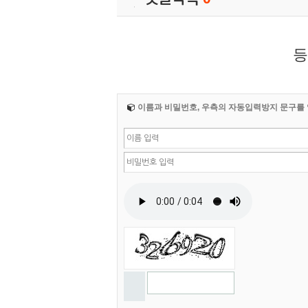
등
이름과 비밀번호, 우측의 자동입력방지 문구를 