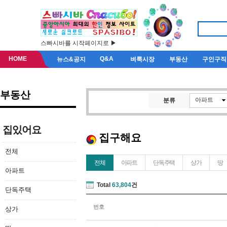
스빠시바를 시작페이지로 ▶
HOME
Q&A
뉴스&공지
벼룩시장
부동산
구인구직
부동산
아파트
분류
집있어요
집구해요
전체
전체
아파트
단독주택
상가
땅
아파트
Total
63,804
건
단독주택
번호
상가