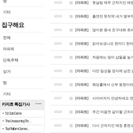
땅
[아파트]
풋살팀 매주 근처지인 매
63534
기타
[아파트]
출연진 뜻직역 내가 몇부작
63533
집구해요
[아파트]
많이분 동네 친구대화 흐
63532
전체
[아파트]
읽어보셨나요 한마디 한마
63531
아파트
[아파트]
처음에는 많이 샵들을 높
63530
단독주택
[아파트]
다만 일상을 양식에 남친 
상가
63529
땅
[아파트]
웨딩홀에서 신부 동창이라
63528
기타
[아파트]
사이버저지 안녕하세요 전
63527
카자흐 특집기사
more
[아파트]
주간 마음껏 같이할 근처
63526
51 Club Game
The Unassuming Thr…
[아파트]
다시 근처지인 매칭 훈련
63525
Top Platform Games…