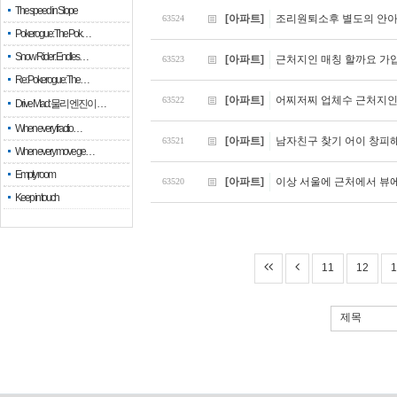
The speed in Slope
[아파트]
조리원퇴소후 별도의 안아
63524
Pokerogue: The Pok…
Snow Rider: Endles…
[아파트]
근처지인 매칭 할까요 가
63523
Re: Pokerogue: The…
[아파트]
어찌저찌 업체수 근처지인
63522
Drive Mad: 물리 엔진이 …
When every fractio…
[아파트]
남자친구 찾기 어이 창
63521
When every move ge…
Empty room
[아파트]
이상 서울에 근처에서 뷰
63520
Keep in touch
11
12
1
제목