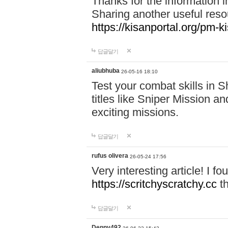
Thanks for the information in
Sharing another useful reso
https://kisanportal.org/pm-k
답글달기
aliubhuba
26-05-16 18:10
Test your combat skills in
titles like Sniper Mission an
exciting missions.
답글달기
rufus olivera
26-05-24 17:56
Very interesting article! I 
https://scritchyscratchy.cc
th
답글달기
Denny492