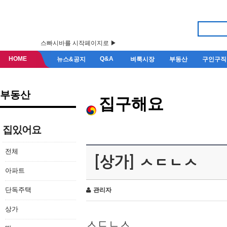
스빠시바를 시작페이지로 ▶
HOME
Q&A
뉴스&공지
벼룩시장
부동산
구인구직
부동산
집구해요
집있어요
전체
[상가] ㅅㄷㄴㅅ
아파트
단독주택
관리자
상가
ㅅㄷㄴㅅ