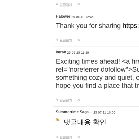
답글달기
Halower
25-06-10 12:45
Thank you for sharing
https
답글달기
Imran
25-06-25 11:39
Exciting times ahead! <a hr
rel="noreferrer dofollow">
something cozy and quiet, o
hope you find a place that tr
답글달기
Summertime Saga…
25-07-11 16:00
댓글내용 확인
답글달기