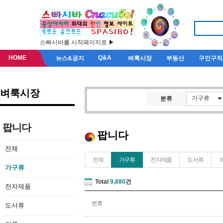
스빠시바를 시작페이지로 ▶
HOME
Q&A
뉴스&공지
벼룩시장
부동산
구인구직
벼룩시장
가구류
분류
팝니다
팝니다
전체
전체
가구류
전자제품
도서류
가구류
Total
9,880
건
전자제품
번호
도서류