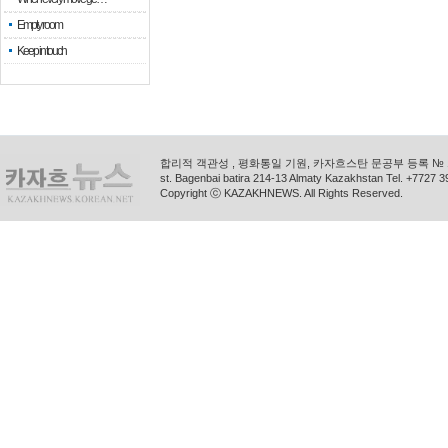
Empty room
Keep in touch
합리적 객관성 , 평화통일 기원, 카자흐스탄 문공부 등록 № 11
st. Bagenbai batira 214-13 Almaty Kazakhstan Tel. +772
Copyright ⓒ KAZAKHNEWS. All Rights Reserved.