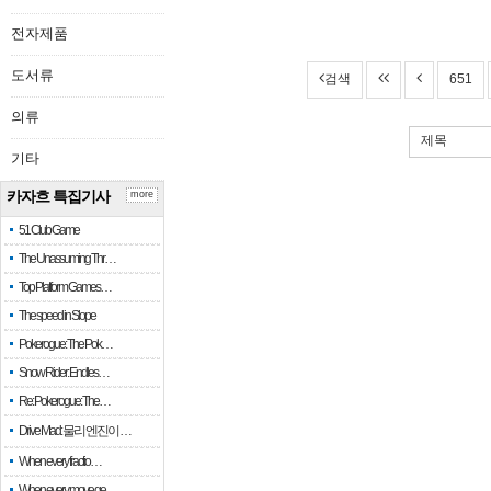
전자제품
도서류
검색
651
의류
제목
기타
카자흐 특집기사
more
51 Club Game
The Unassuming Thr…
Top Platform Games…
The speed in Slope
Pokerogue: The Pok…
Snow Rider: Endles…
Re: Pokerogue: The…
Drive Mad: 물리 엔진이 …
When every fractio…
When every move ge…