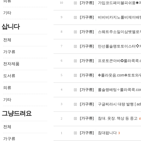
의류
[가구류]
가입코드페이블피쉬풍✺지
10
기타
[가구류]
비비비카지노롤비제이배팅
9
삽니다
[가구류]
스웨트주소일이삼벳엘로우
8
전체
[가구류]
만선롤솔랭토토이스터❖지
7
가구류
[가구류]
프로토큰아바✪룰라콕콕.
6
전자제품
[가구류]
❉룰라웃음.com❉토토
도서류
5
의류
[가구류]
롤솔랭배팅✧룰라콕콕.c
4
기타
[가구류]
구글찌라시 대량 발행 [ adba
3
그냥드려요
[가구류]
침대. 옷장. 책상 등 중고
2
4
전체
[가구류]
침대팝니다
1
3
가구류