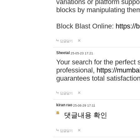
variations or platform suppo
blocks by manipulating the
Block Blast Online:
https://
답글달기
Sheetal
25-05-23 17:21
Your search for the perfect
professional,
https://mumbai.
guarantees total satisfactio
답글달기
kiran rao
25-06-29 17:11
댓글내용 확인
답글달기