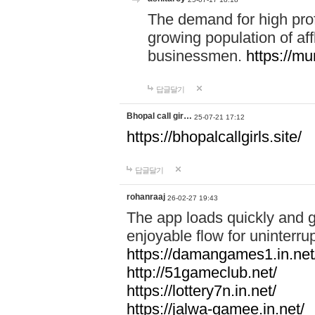
The demand for high profi
growing population of aff
businessmen.
https://m
답글달기
Bhopal call gir…
25-07-21 17:12
https://bhopalcallgirls.site/
답글달기
rohanraaj
26-02-27 19:43
The app loads quickly and 
enjoyable flow for uninterr
https://damangames1.in.net
http://51gameclub.net/
https://lottery7n.in.net/
https://jalwa-gamee.in.net/