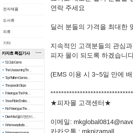
연락 주세요
전자제품
도서류
딜러 분들의 가격을 최대한 
의류
기타
지속적인 고객분들의 관심과
카자흐 특집기사
more
피자 몰이 되도록 하겠습니
51 Club Game
The Unassuming Thr…
(EMS 이용 시 3~5일 만에 배
Top Platform Games…
The speed in Slope
******************************
Pokerogue: The Pok…
Snow Rider: Endles…
★피자몰 고객센터★
Re: Pokerogue: The…
Drive Mad: 물리 엔진이 …
이메일: mkglobal0814@nave
When every fractio…
카카오톡 : mkpizamall
When every move ge…