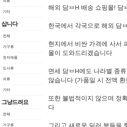
의류
해외 담ㅂH 배송 쇼핑몰! 담
기타
삽니다
한국에서 각국으로 해외 담ㅂ
전체
현지에서 비싼 가격에 사서 
가구류
몰이 도와드리겠습니다
전자제품
도서류
면세 담ㅂH에도 나라별 종류
않습니다 (가품일 시 전액 환
의류
기타
또한 불법적이지 않으며 정확
그냥드려요
다
전체
그리고 새로운 딜러 분들을 
가구류