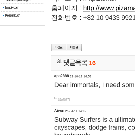
홈페이지 :
http://www.pizam
Empty room
Keep in touch
전화번호 : +82 10 9433 992
댓글목록
16
apo2888
23-10-17 16:59
Dear immortals, I need some
답글달기
Aivon
25-04-11 14:02
Subway Surfers is a ultima
cityscapes, dodge trains, co