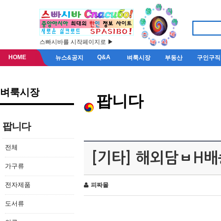
스빠시바를 시작페이지로 ▶
HOME
Q&A
뉴스&공지
벼룩시장
부동산
구인구직
벼룩시장
팝니다
팝니다
전체
[기타] 해외담ㅂH
가구류
전자제품
피짜몰
도서류