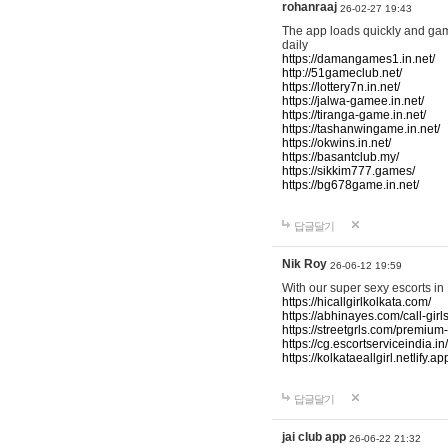
rohanraaj
26-02-27 19:43
The app loads quickly and gam
daily
https://damangames1.in.net/
http://51gameclub.net/
https://lottery7n.in.net/
https://jalwa-gamee.in.net/
https://tiranga-game.in.net/
https://tashanwingame.in.net/
https://okwins.in.net/
https://basantclub.my/
https://sikkim777.games/
https://bg678game.in.net/
답글달기
Nik Roy
26-06-12 19:59
With our super sexy escorts in 
https://hicallgirlkolkata.com/
https://abhinayes.com/call-girl
https://streetgrls.com/premium
https://cg.escortserviceindia.in
https://kolkataeallgirl.netlify.ap
답글달기
jai club app
26-06-22 21:32