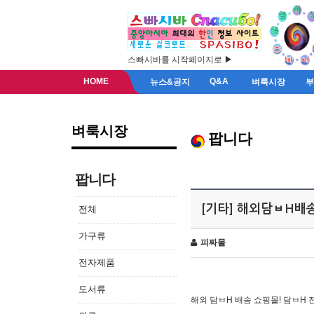
스빠시바를 시작페이지로 ▶
HOME
Q&A
뉴스&공지
벼룩시장
벼룩시장
팝니다
팝니다
[기타] 해외담ㅂH배
전체
가구류
피짜몰
전자제품
도서류
해외 담ㅂH 배송 쇼핑몰! 담ㅂH 