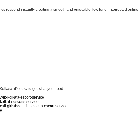
es respond instantly creating a smooth and enjoyable flow for uninterrupted onli
Kolkata, it's easy to get what you need.
s/vip-kolkata-escort-service
-kolkata-escorts-service
/call-girls/beautiful-kolkata-escort-service
p/