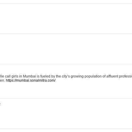
2
e call girls in Mumbai is fueled by the city’s growing population of affluent professi
men.
https://mumbai.sonalmitra.com/
2