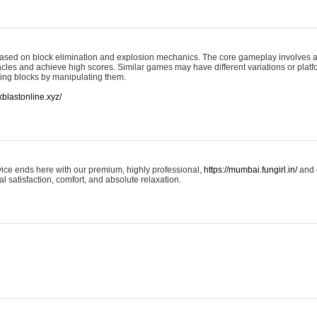
based on block elimination and explosion mechanics. The core gameplay involves 
acles and achieve high scores. Similar games may have different variations or platf
ring blocks by manipulating them.
ckblastonline.xyz/
rvice ends here with our premium, highly professional,
https://mumbai.fungirl.in/
and e
l satisfaction, comfort, and absolute relaxation.