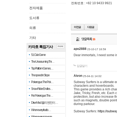
전화번호 : +82 10 9433 9921
전자제품
도서류
의류
기타
댓글목록
16
카자흐 특집기사
more
apo2888
23-10-17 16:59
51 Club Game
Dear immortals, I need some in
The Unassuming Thr…
답글달기
Top Platform Games…
The speed in Slope
Aivon
25-04-11 14:02
Pokerogue: The Pok…
Subway Surfers is a ultimate e
characters and hoverboards.
Snow Rider: Endles…
This game provides a rich char
Jake, Tricky, Fresh, etc. Each
Re: Pokerogue: The…
protection, but also increase 
such as magnets, double point
Drive Mad: 물리 엔진이 …
during parkour.
When every fractio…
Subway Surfers:
https://subwa
When every move ge…