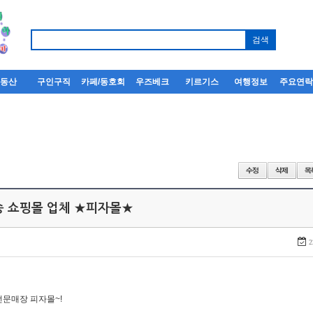
부동산
구인구직
카페/동호회
우즈베크
키르기스
여행정보
주요연
송 쇼핑몰 업체 ★피자몰★
2
전문매장 피자몰~!