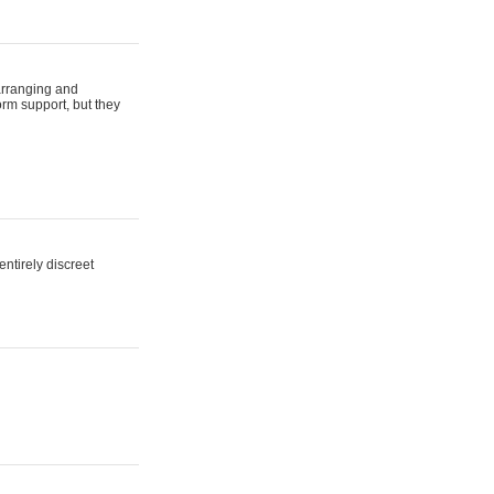
arranging and
orm support, but they
ntirely discreet