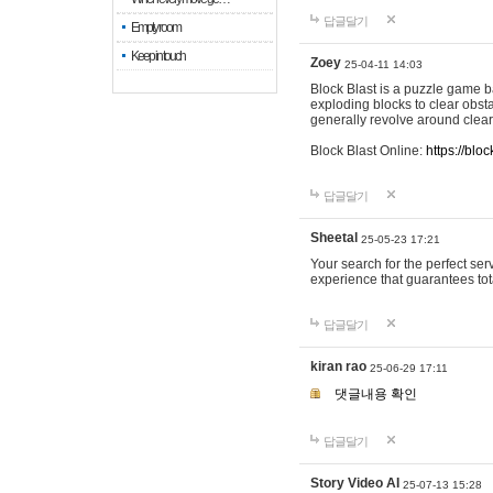
답글달기
Empty room
Keep in touch
Zoey
25-04-11 14:03
Block Blast is a puzzle game 
exploding blocks to clear obst
generally revolve around clea
Block Blast Online:
https://blo
답글달기
Sheetal
25-05-23 17:21
Your search for the perfect se
experience that guarantees tota
답글달기
kiran rao
25-06-29 17:11
댓글내용 확인
답글달기
Story Video AI
25-07-13 15:28