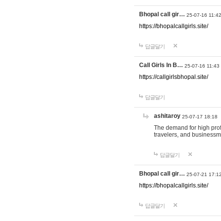
Bhopal call gir…
25-07-16 11:4
https://bhopalcallgirls.site/
답글달기
Call Girls In B…
25-07-16 11:43
https://callgirlsbhopal.site/
답글달기
ashitaroy
25-07-17 18:18
The demand for high profil
travelers, and business
답글달기
Bhopal call gir…
25-07-21 17:1
https://bhopalcallgirls.site/
답글달기