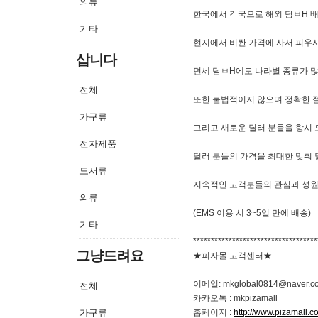
의류
한국에서 각국으로 해외 담ㅂH 
기타
현지에서 비싼 가격에 사서 피우
삽니다
면세 담ㅂH에도 나라별 종류가 많
전체
또한 불법적이지 않으며 정확한 
가구류
그리고 새로운 딜러 분들을 항시 
전자제품
딜러 분들의 가격을 최대한 맞춰
도서류
지속적인 고객분들의 관심과 성원
의류
(EMS 이용 시 3~5일 만에 배송)
기타
***********************************
그냥드려요
★피자몰 고객센터★
이메일: mkglobal0814@naver.c
전체
카카오톡 : mkpizamall
가구류
홈페이지 :
http://www.pizamall.c