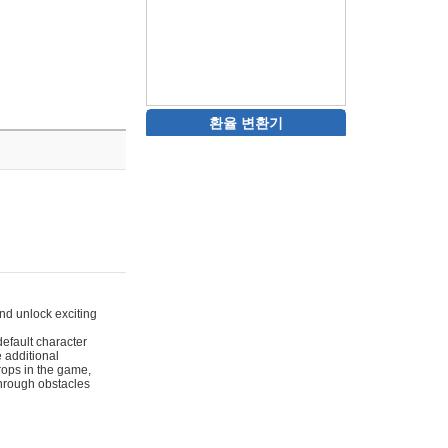
환율 변환기
nd unlock exciting
default character
 additional
rops in the game,
through obstacles