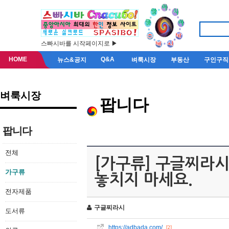
스빠시바를 시작페이지로 ▶
HOME
Q&A
뉴스&공지
벼룩시장
부동산
구인구직
벼룩시장
팝니다
팝니다
전체
[가구류] 구글찌라시 
가구류
놓치지 마세요.
전자제품
구글찌라시
도서류
https://adbada.com/
[2]