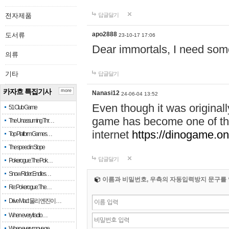
전자제품
답글달기
apo2888
도서류
23-10-17 17:06
Dear immortals, I need some
의류
기타
답글달기
카자흐 특집기사
more
Nanasi12
24-06-04 13:52
Even though it was originall
51 Club Game
game has become one of th
The Unassuming Thr…
internet
https://dinogame.o
Top Platform Games…
The speed in Slope
답글달기
Pokerogue: The Pok…
Snow Rider: Endles…
이름과 비밀번호, 우측의 자동입력방지 문구를 
Re: Pokerogue: The…
Drive Mad: 물리 엔진이 …
When every fractio…
When every move ge…