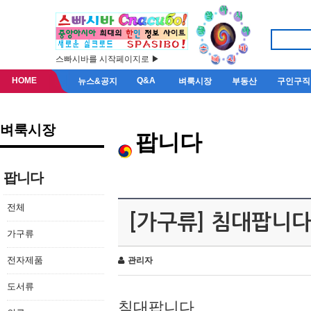
스빠시바를 시작페이지로 ▶
HOME
Q&A
뉴스&공지
벼룩시장
부동산
구인구직
벼룩시장
팝니다
팝니다
전체
[가구류] 침대팝니
가구류
전자제품
관리자
도서류
침대팝니다