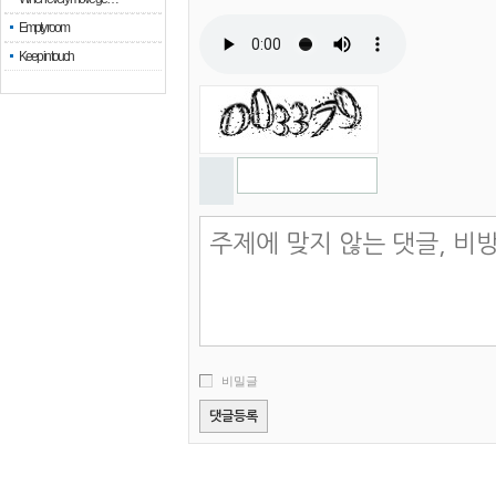
Empty room
Keep in touch
비밀글