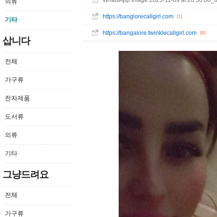
WhatsApp Image 2025-11-09 at 20.50.08_6
의류
https://banglorecallgirl.com
[1]
기타
https://bangalore.twinklecallgirl.com
[0]
삽니다
전체
가구류
전자제품
도서류
의류
기타
그냥드려요
전체
가구류