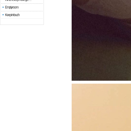
Empty room
Keep in touch