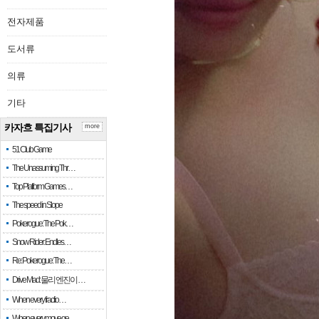
전자제품
도서류
의류
기타
카자흐 특집기사
more
51 Club Game
The Unassuming Thr…
Top Platform Games…
The speed in Slope
Pokerogue: The Pok…
Snow Rider: Endles…
Re: Pokerogue: The…
Drive Mad: 물리 엔진이 …
When every fractio…
When every move ge…