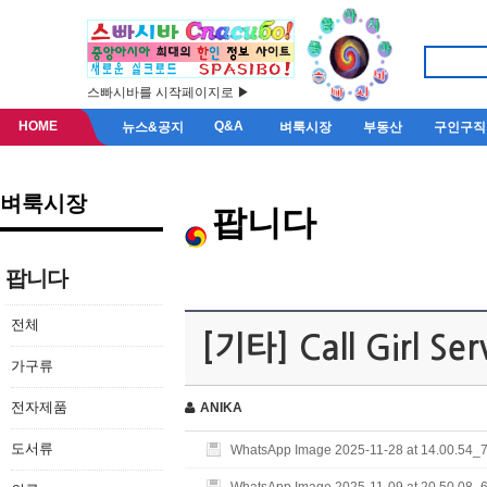
스빠시바를 시작페이지로 ▶
HOME
Q&A
뉴스&공지
벼룩시장
부동산
구인구직
벼룩시장
팝니다
팝니다
전체
[기타] Call Girl Ser
가구류
전자제품
ANIKA
도서류
WhatsApp Image 2025-11-28 at 14.00.54_7