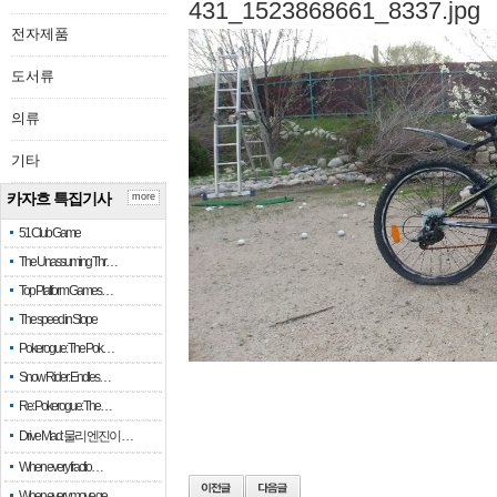
전자제품
도서류
의류
기타
카자흐 특집기사
more
51 Club Game
The Unassuming Thr…
Top Platform Games…
The speed in Slope
Pokerogue: The Pok…
Snow Rider: Endles…
Re: Pokerogue: The…
Drive Mad: 물리 엔진이 …
When every fractio…
When every move ge…