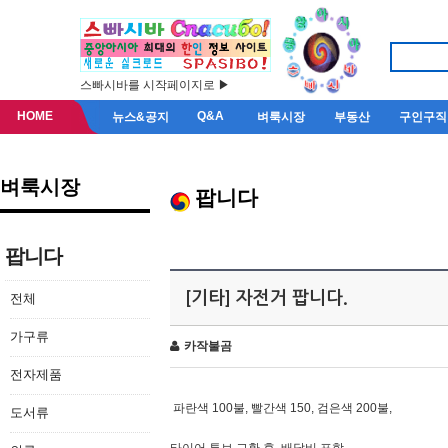
스빠시바를 시작페이지로 ▶
HOME
Q&A
뉴스&공지
벼룩시장
부동산
구인구직
벼룩시장
팝니다
팝니다
[기타] 자전거 팝니다.
전체
가구류
카작불곰
전자제품
파란색 100불, 빨간색 150, 검은색 200불,
도서류