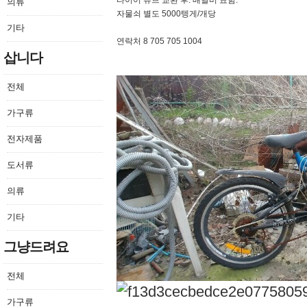
타이어 튜브 교환 후. 배달비 표함.
의류
자물쇠 별도 5000텡게/개당
기타
연락처 8 705 705 1004
삽니다
전체
가구류
전자제품
도서류
의류
기타
그냥드려요
전체
가구류