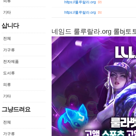
의류
https://룰루랄라.org
[2]
기타
https://룰루랄라.org
[5]
삽니다
네임드 룰루랄라.org 롤bj토
전체
가구류
전자제품
도서류
의류
기타
그냥드려요
전체
가구류