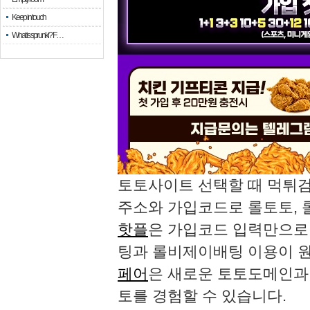
Keep in touch
What is sprunki? F…
토토사이트 선택할 때 먹튀
주소와 가입코드로 롤토토, 
핫플
은 가입코드 입력만으로
팅과 롤비제이배팅 이용이 
페어
은 새로운 토토도메인과
토를 경험할 수 있습니다.