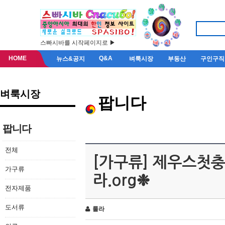
스빠시바를 시작페이지로 ▶
HOME
Q&A
뉴스&공지
벼룩시장
부동산
구인구직
벼룩시장
팝니다
팝니다
전체
[가구류] 제우스
가구류
라.org❉
전자제품
도서류
룰라