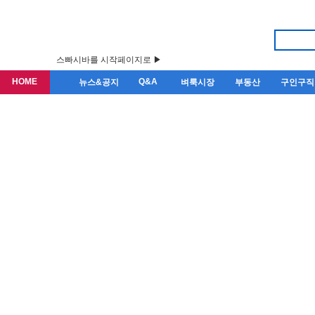
스빠시바를 시작페이지로 ▶
HOME
Q&A
뉴스&공지
벼룩시장
부동산
구인구직