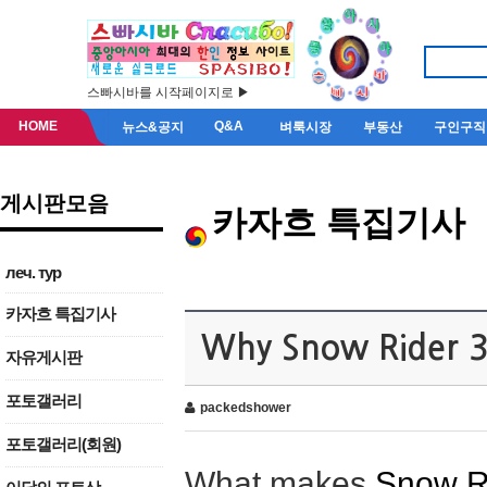
스빠시바를 시작페이지로 ▶
HOME
Q&A
뉴스&공지
벼룩시장
부동산
구인구직
게시판모음
카자흐 특집기사
леч. тур
카자흐 특집기사
Why Snow Rider 3D
자유게시판
포토갤러리
packedshower
포토갤러리(회원)
What makes
Snow R