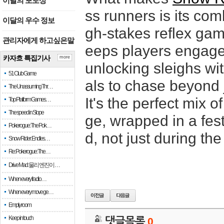
이달의 포토상
ss runners is its com
이달의 우수 정보
gh-stakes reflex game
관리자에게 하고싶은말
eeps players engage
카자흐 특집기사
more
unlocking sleighs wi
51 Club Game
als to chase beyond j
The Unassuming Thr…
It's the perfect mix 
Top Platform Games…
The speed in Slope
ge, wrapped in a fes
Pokerogue: The Pok…
d, not just during the
Snow Rider: Endles…
Re: Pokerogue: The…
Drive Mad: 물리 엔진이 …
When every fractio…
When every move ge…
Empty room
Keep in touch
댓글목록
0