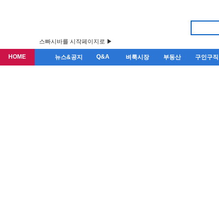
스빠시바를 시작페이지로 ▶
HOME
Q&A
뉴스&공지
벼룩시장
부동산
구인구직