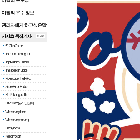
이달의 포토상
이달의 우수 정보
관리자에게 하고싶은말
카자흐 특집기사
more
51 Club Game
The Unassuming Thr…
Top Platform Games…
The speed in Slope
Pokerogue: The Pok…
Snow Rider: Endles…
Re: Pokerogue: The…
Drive Mad: 물리 엔진이 …
When every fractio…
When every move ge…
Empty room
Keep in touch