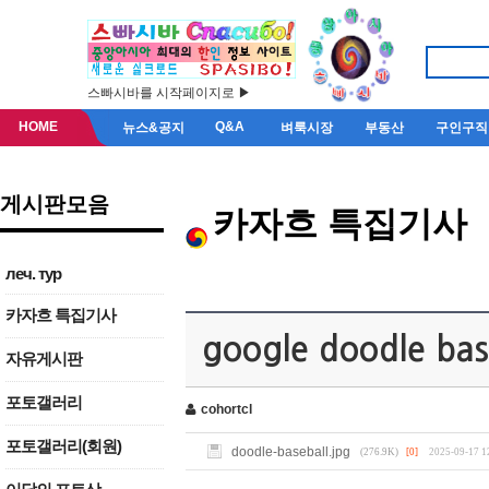
스빠시바를 시작페이지로 ▶
HOME
Q&A
뉴스&공지
벼룩시장
부동산
구인구직
게시판모음
카자흐 특집기사
леч. тур
카자흐 특집기사
google doodle bas
자유게시판
포토갤러리
cohortcl
포토갤러리(회원)
doodle-baseball.jpg
(276.9K)
[0]
2025-09-17 1