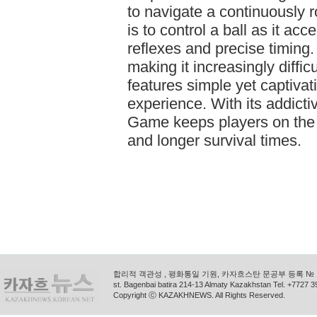
to navigate a continuously r
is to control a ball as it a
reflexes and precise timing.
making it increasingly diffi
features simple yet captivat
experience. With its addicti
Game keeps players on the ed
and longer survival times.
합리적 객관성 , 평화통일 기원, 카자흐스탄 문공부 등록 № 11
st. Bagenbai batira 214-13 Almaty Kazakhstan Tel. +772
Copyright ⓒ KAZAKHNEWS. All Rights Reserved.