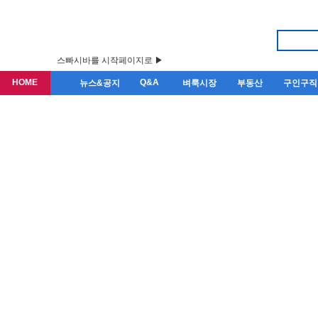
스빠시바를 시작페이지로 ▶
HOME
Q&A
뉴스&공지
벼룩시장
부동산
구인구직