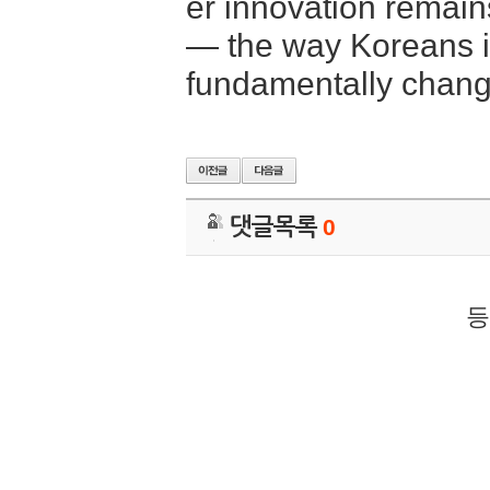
er innovation remains
— the way Koreans in
fundamentally chang
댓글목록
0
등