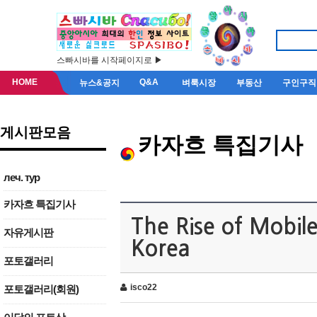
스빠시바를 시작페이지로 ▶
HOME
Q&A
뉴스&공지
벼룩시장
부동산
구인구직
게시판모음
카자흐 특집기사
леч. тур
카자흐 특집기사
The Rise of Mobil
자유게시판
Korea
포토갤러리
isco22
포토갤러리(회원)