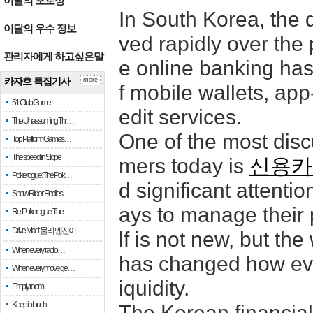
이달의 포토상
In South Korea, the 
이달의 우수 정보
ved rapidly over the
관리자에게 하고싶은말
e online banking ha
카자흐 특집기사
more
f mobile wallets, ap
51 Club Game
edit services.
The Unassuming Thr…
One of the most dis
Top Platform Games…
The speed in Slope
mers today is
신용카
Pokerogue: The Pok…
d significant attenti
Snow Rider: Endles…
ays to manage their 
Re: Pokerogue: The…
Drive Mad: 물리 엔진이 …
lf is not new, but th
When every fractio…
has changed how eve
When every move ge…
iquidity.
Empty room
Keep in touch
The Korean financial