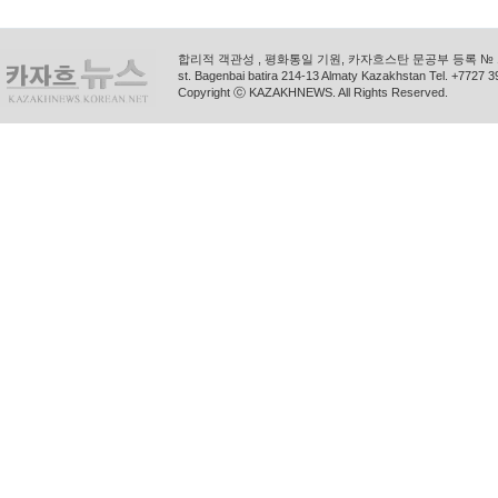
합리적 객관성 , 평화통일 기원, 카자흐스탄 문공부 등록 № 11
st. Bagenbai batira 214-13 Almaty Kazakhstan Tel. +772
Copyright ⓒ KAZAKHNEWS. All Rights Reserved.