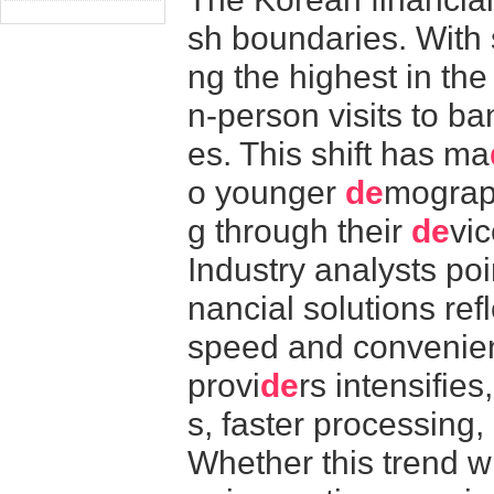
sh boundaries. With
ng the highest in the
n-person visits to b
es. This shift has ma
o younger
de
mograph
g through their
de
vic
Industry analysts poi
nancial solutions ref
speed and convenien
provi
de
rs intensifie
s, faster processing
Whether this trend wil