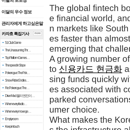
이달의 포토상
The global fintech b
이달의 우수 정보
e financial world, an
관리자에게 하고싶은말
n markets like South
카자흐 특집기사
more
es faster than almos
51 Club Game
emerging that challe
The Unassuming Thr…
A growing number of 
Top Platform Games…
The speed in Slope
to
신용카드 현금화
a
Pokerogue: The Pok…
sing funds quickly w
Snow Rider: Endles…
es associated with c
Re: Pokerogue: The…
Drive Mad: 물리 엔진이 …
parked conversations 
When every fractio…
umer choice.
When every move ge…
What makes the Korea
Empty room
Keep in touch
s the infrastructure 