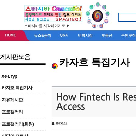
스빠시바를 시작페이지로 ▶
HOME
Q&A
뉴스&공지
벼룩시장
부동산
구인구직
게시판모음
카자흐 특집기사
леч. тур
카자흐 특집기사
How Fintech Is R
자유게시판
Access
포토갤러리
isco22
포토갤러리(회원)