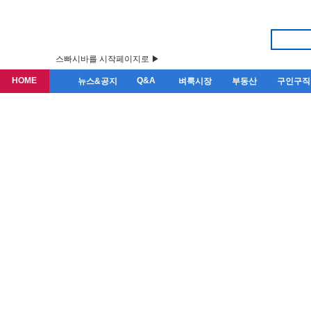
스빠시바를 시작페이지로 ▶
HOME
Q&A
뉴스&공지
벼룩시장
부동산
구인구직