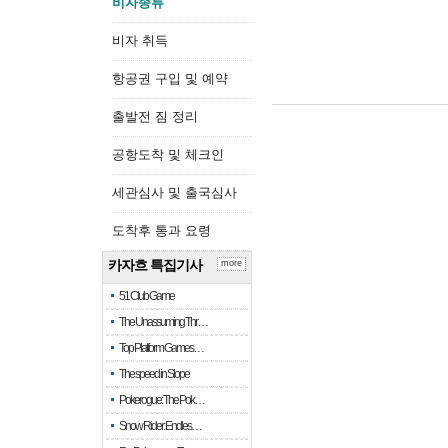
비자종류
비자 취득
항공권 구입 및 예약
출발전 짐 정리
공항도착 및 체크인
세관심사 및 출국심사
도착후 통과 요령
카자흐 특집기사
more
51 Club Game
The Unassuming Thr…
Top Platform Games…
The speed in Slope
Pokerogue: The Pok…
Snow Rider: Endles…