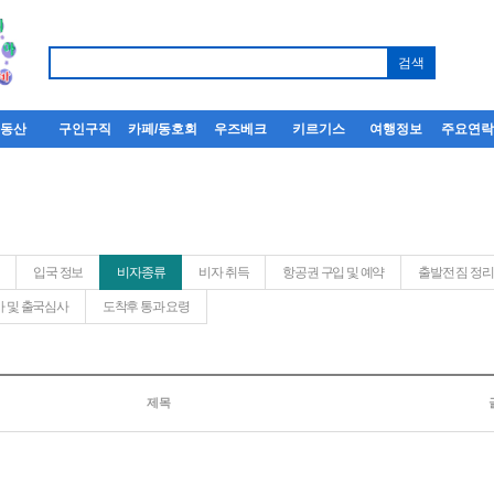
부동산
구인구직
카페/동호회
우즈베크
키르기스
여행정보
주요연
입국 정보
비자종류
비자 취득
항공권 구입 및 예약
출발전 짐 정리
 및 출국심사
도착후 통과 요령
제목