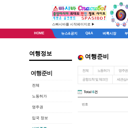
스빠시바를 시작페이지로 ▶
HOME
Q&A
뉴스&공지
벼룩시장
여행정보
여행준비
전체
노동허가
영주권
여행준비
공항도착 및 체크인
세관심사
전체
Total
0
건
노동허가
번호
영주권
입국 정보