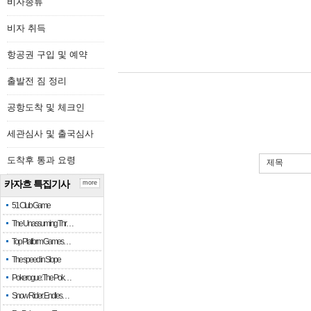
비자종류
비자 취득
항공권 구입 및 예약
출발전 짐 정리
공항도착 및 체크인
세관심사 및 출국심사
도착후 통과 요령
제목
카자흐 특집기사
more
51 Club Game
The Unassuming Thr…
Top Platform Games…
The speed in Slope
Pokerogue: The Pok…
Snow Rider: Endles…