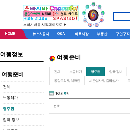
스빠시바를 시작페이지로 ▶
HOME
Q&A
뉴스&공지
벼룩시장
부동산
구인구직
여행정보
여행준비
전체
노동허가
영주권
입국 정보
여행준비
공항도착 및 체크인
세관심사 및 출국심사
도
전체
Total
0
건
노동허가
번호
영주권
입국 정보