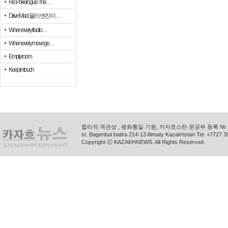
Re: Pokerogue: The…
Drive Mad: 물리 엔진이 …
When every fractio…
When every move ge…
Empty room
Keep in touch
합리적 객관성 , 평화통일 기원, 카자흐스탄 문공부 등록 № 11
st. Bagenbai batira 214-13 Almaty Kazakhstan Tel. +772
Copyright ⓒ KAZAKHNEWS. All Rights Reserved.