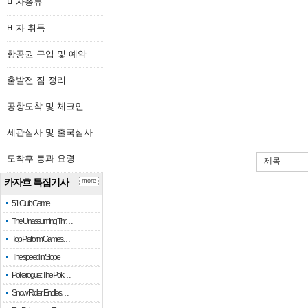
비자종류
비자 취득
항공권 구입 및 예약
출발전 짐 정리
공항도착 및 체크인
세관심사 및 출국심사
도착후 통과 요령
제목
카자흐 특집기사
more
51 Club Game
The Unassuming Thr…
Top Platform Games…
The speed in Slope
Pokerogue: The Pok…
Snow Rider: Endles…