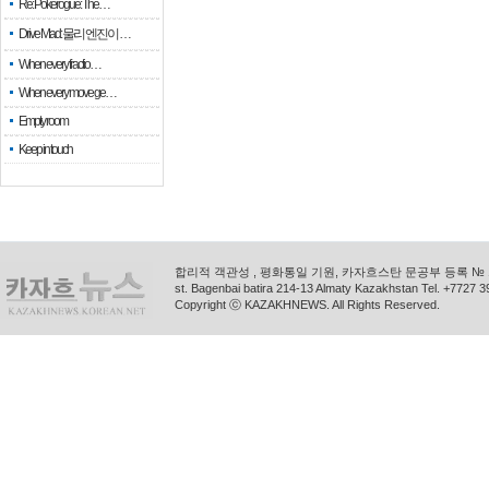
Re: Pokerogue: The…
Drive Mad: 물리 엔진이 …
When every fractio…
When every move ge…
Empty room
Keep in touch
합리적 객관성 , 평화통일 기원, 카자흐스탄 문공부 등록 № 11
st. Bagenbai batira 214-13 Almaty Kazakhstan Tel. +772
Copyright ⓒ KAZAKHNEWS. All Rights Reserved.