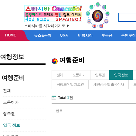
스빠시바를 시작페이지로 ▶
HOME
Q&A
뉴스&공지
벼룩시장
부동산
구인구직
여행정보
여행준비
전체
노동허가
영주권
입국 정보
여행준비
공항도착 및 체크인
세관심사 및 출국심사
도
전체
Total
1
건
노동허가
번호
영주권
입국 정보