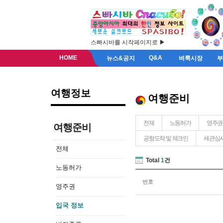
스빠시바를 시작페이지로 ▶
HOME
Q&A
뉴스&공지
벼룩시장
여행정보
여행준비
전체
노동허가
영주권
여행준비
공항도착 및 체크인
세관심사
전체
Total
1
건
노동허가
번호
영주권
입국 정보