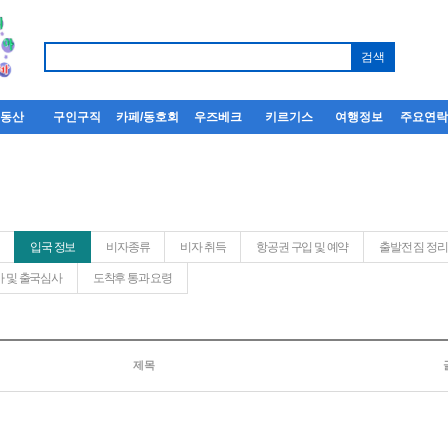
부동산
구인구직
카페/동호회
우즈베크
키르기스
여행정보
주요연
입국 정보
비자종류
비자 취득
항공권 구입 및 예약
출발전 짐 정리
 및 출국심사
도착후 통과 요령
제목