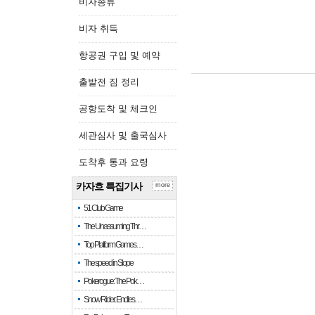
비자종류
비자 취득
항공권 구입 및 예약
출발전 짐 정리
공항도착 및 체크인
세관심사 및 출국심사
도착후 통과 요령
카자흐 특집기사
more
51 Club Game
The Unassuming Thr…
Top Platform Games…
The speed in Slope
Pokerogue: The Pok…
Snow Rider: Endles…