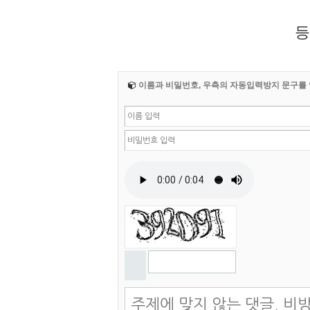
등
이름과 비밀번호, 우측의 자동입력방지 문구를 