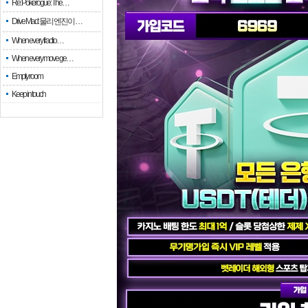
Re: Pokerogue: The…
Drive Mad: 물리 엔진이 …
When every fractio…
When every move ge…
Empty room
Keep in touch