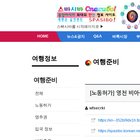
스빠시바를 시작페이지로 ▶
HOME
Q&A
뉴스&공지
벼룩시장
여행정보
여행준비
여행준비
[노동허가] 영천 비아몰
전체
노동허가
wfsecrkt
영주권
https://xn--352bl9dv1h.tl
입국 정보
https://spasibo.korean.n