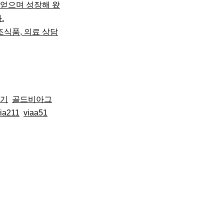
 얻으며 성장해 왔
.
보조식품, 의료 상담
기
골드비아그
via211
viaa51