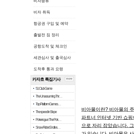
비자종류
비자 취득
항공권 구입 및 예약
출발전 짐 정리
공항도착 및 체크인
세관심사 및 출국심사
도착후 통과 요령
카자흐 특집기사
more
51 Club Game
The Unassuming Thr…
Top Platform Games…
비아몰이란? 비아몰의 주요
The speed in Slope
파트너 인터넷 기반 쇼
Pokerogue: The Pok…
으로 자리 잡았습니다. 그
Snow Rider: Endles…
가 있습니다. 비아몰은 