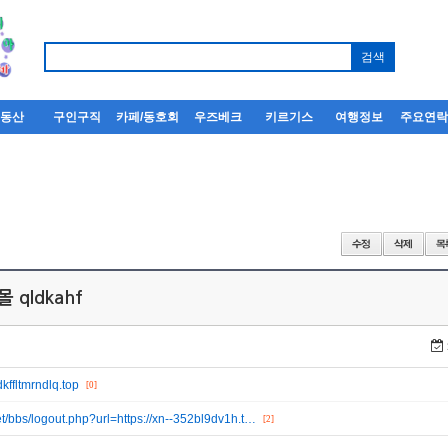
부동산
구인구직
카페/동호회
우즈베크
키르기스
여행정보
주요연
 qldkahf
dkffltmrndlq.top
[0]
et/bbs/logout.php?url=https://xn--352bl9dv1h.t…
[2]