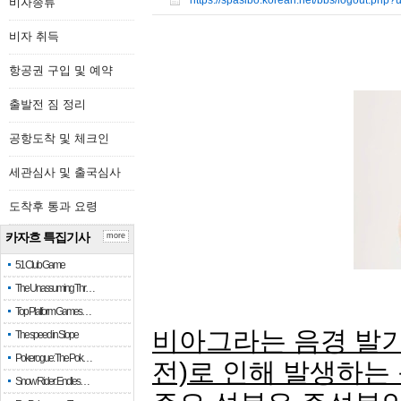
https://spasibo.korean.net/bbs/logout.php
비자종류
비자 취득
항공권 구입 및 예약
출발전 짐 정리
공항도착 및 체크인
세관심사 및 출국심사
도착후 통과 요령
카자흐 특집기사
more
51 Club Game
The Unassuming Thr…
Top Platform Games…
비아그라는 음경 발기
The speed in Slope
Pokerogue: The Pok…
전)로 인해 발생하는
Snow Rider: Endles…