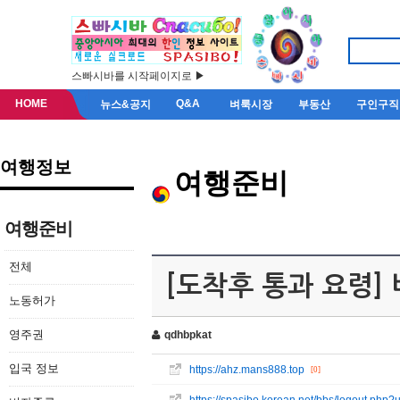
스빠시바를 시작페이지로 ▶
HOME
Q&A
뉴스&공지
벼룩시장
부동산
구인구직
여행정보
여행준비
여행준비
전체
[도착후 통과 요령]
노동허가
영주권
qdhbpkat
입국 정보
https://ahz.mans888.top
[0]