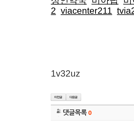
성인약국
비아탑
비
2
viacenter211
tvia
1v32uz
댓글목록
0