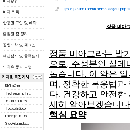
비자종류
https://spasibo.korean.net/bbs/logout.php?
비자 취득
항공권 구입 및 예약
정품 비아그
출발전 짐 정리
공항도착 및 체크인
정품 비아그라는 발
세관심사 및 출국심사
으로, 주성분인 실데
도착후 통과 요령
돕습니다. 이 약은 
카자흐 특집기사
more
며, 정확한 복용법과
51 Club Game
다. 건강하고 안전한
The Unassuming Thr…
Top Platform Games…
세히 알아보겠습니다
The speed in Slope
핵심 요약
Pokerogue: The Pok…
Snow Rider: Endles…