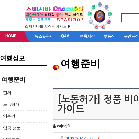
스빠시바를 시작페이지로 ▶
HOME
Q&A
뉴스&공지
벼룩시장
부동산
구인구직
여행정보
여행준비
여행준비
전체
[노동허가] 정품 비
노동허가
가이드
영주권
wtjnejfk
입국 정보
https://2uz.vitt.top
[1]