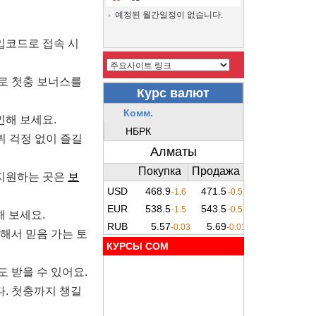
예정된 월간일정이 없습니다.
입코드로 접속 시
로 첫충 보너스를
해 보세요.
튀 걱정 없이 즐길
 지원하는 곳은
보
해 보세요.
해서 믿음 가는 토
КУРСЫ COM
 받을 수 있어요.
다. 첫충까지 챙길