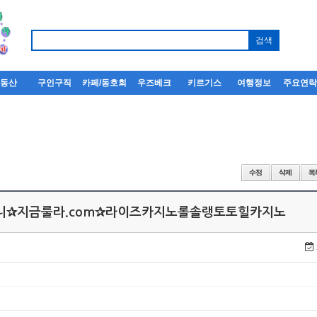
부동산
구인구직
카페/동호회
우즈베크
키르기스
여행정보
주요연
매니✰지금룰라.com✰라이즈카지노롤솔랭토토힐카지노