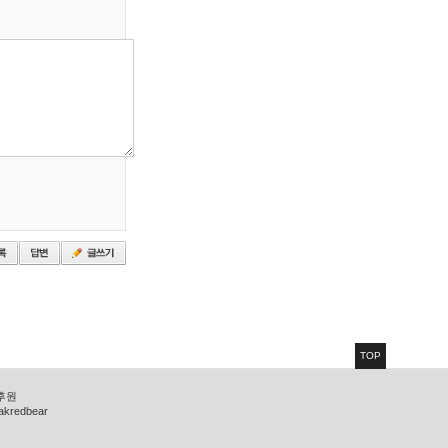
TOP
 후원
zakredbear