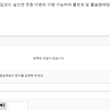
입코드 넣으면 첫충 이벤트 수령 가능하며 롤토토 및 롤솔랭배
등록된 댓글이 없습니다.
동입력방지 문구를 입력해 주세요.
숫자
음성