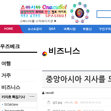
스빠시바를 시작페이지로 ▶
HOME
Q&A
뉴스&공지
벼룩시장
부동산
구인구직
우즈베크
비즈니스
여행
거주
중앙아시아 지사를
비즈니스
recell
카자흐 특집기사
more
업5.jpg
(306.5K)
[3]
2020-02-06 10:15:53
51 Club Game