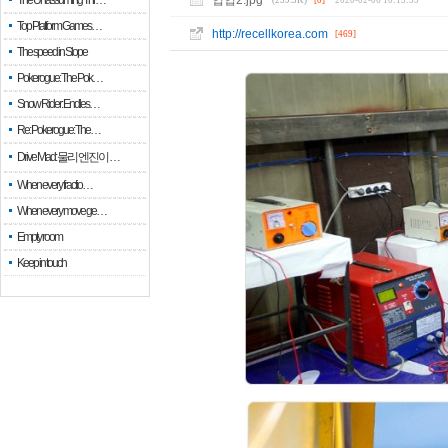
The Unassuming Thr…
업업2.jpg
(259.3K)
[0]
2020-02-06 10:15:53
Top Platform Games…
http://recellkorea.com
[469]
The speed in Slope
Pokerogue: The Pok…
Snow Rider: Endles…
Re: Pokerogue: The…
Drive Mad: 물리 엔진이 …
When every fractio…
When every move ge…
Empty room
Keep in touch