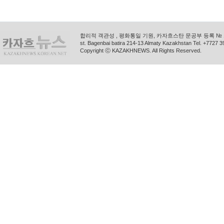
합리적 객관성 , 평화통일 기원, 카자흐스탄 문공부 등록 № 11
st. Bagenbai batira 214-13 Almaty Kazakhstan Tel. +772
Copyright ⓒ KAZAKHNEWS. All Rights Reserved.